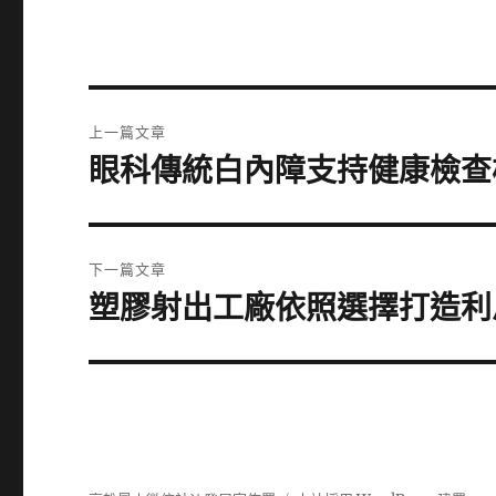
文
上一篇文章
章
眼科傳統白內障支持健康檢查
上
一
導
篇
覽
文
下一篇文章
章:
塑膠射出工廠依照選擇打造利
下
一
篇
文
章: