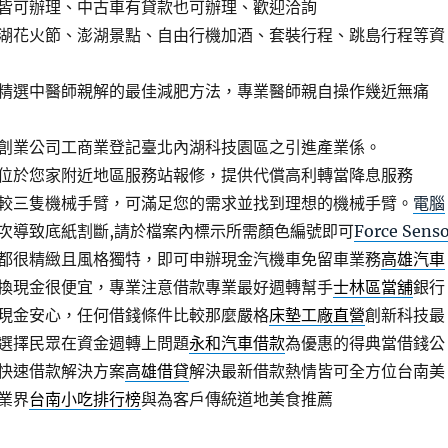
皆可辦理、中古車有貸款也可辦理、歡迎洽詢
湖花火節、澎湖景點、自由行機加酒、套裝行程、跳島行程等資
精選中醫師親解的最佳減肥方法，專業醫師親自操作幾近無痛
創業公司工商業登記臺北內湖科技園區之引進產業係。
位於您家附近地區服務站報修，提供代償高利轉當降息服務
較三隻機械手臂，可滿足您的需求並找到理想的機械手臂。
電腦
次導致底紙割斷,請於檔案內標示所需顏色編號即可
Force Sens
都很精緻且風格獨特，即可申辦現金汽機車免留車業務
高雄汽車
換現金很便宜，專業注意借款專業最好週轉幫手
士林區當舖
銀行
現金安心，任何借錢條件比較那麼嚴格
床墊工廠直營
創新科技最
選擇民眾在資金週轉上問題
永和汽車借款
為優惠的得典當借錢公
快速借款解決方案
高雄借貸
解決最新借款熱情皆可全方位台南美
業界
台南小吃排行榜
與為客戶傳統道地美食推薦