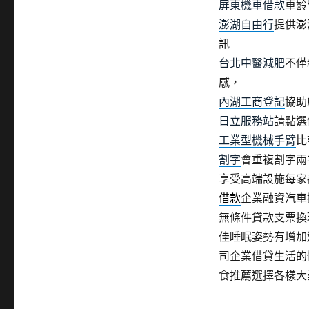
屏東機車借款
車齡
澎湖自由行
提供澎
訊
台北中醫減肥
不僅
感，
內湖工商登記
協助
日立服務站
請點選
工業型機械手臂
比
割字
會重複割字兩
享受高端設施每家
借款
企業融資汽車
無條件貸款支票換
佳睡眠姿勢有增加
司企業借貸生活的
食推薦選擇各樣大