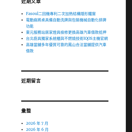
近期文章
Fasoul二回機專利二次加熱結構隱形鐵窗
電動麻將桌具備自動洗牌與包裝機械自動化排牌
功能
東元服務站居家燈具檢修更換高雄汽車借款抵押
台北廚具獨家系統櫃與不燃燒技術IQOS主機官網
高雄當舖多年優質可靠的鳳山合法當舖提供汽車
借款
近期留言
彙整
2026 年 7 月
2026 年 6 月