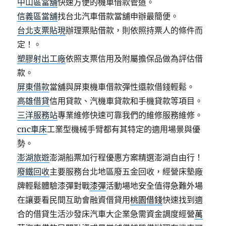
中山區當舖
快速方便的機車借款管道。
信義區當舖
找台北汽車借款當舖申辦最簡便。
台北支票貼現
辦理票貼借款，則依照持票人的條件而
定！。
塑膠射出工廠
依照支票信用及附屬擔保品做為評估借
款。
屏東借款
當舖與屏東機車借款彈性還款借錢輕鬆。
高雄借貸
信用貸款、汽機車貸款和手機貸款等項目。
三洋服務站
專業維修快速可靠我們的維修服務維修。
cnc車床
工業型機械手臂都有其特定的適用場景與優
勢。
澎湖旅遊
澎湖船票加行程優惠方案精選澎湖自由行！
廢鐵回收
主要服務台北地區廢五金回收，經營床墊廠
牌輕鬆體驗漆彈對戰
漆彈
活動場地安全值得急難外場
在讓要看民間互助會融資借貸用
桃園借錢
快速找到適
合的借貸生活沙發床汽車大企業急需資金調度經營
萬