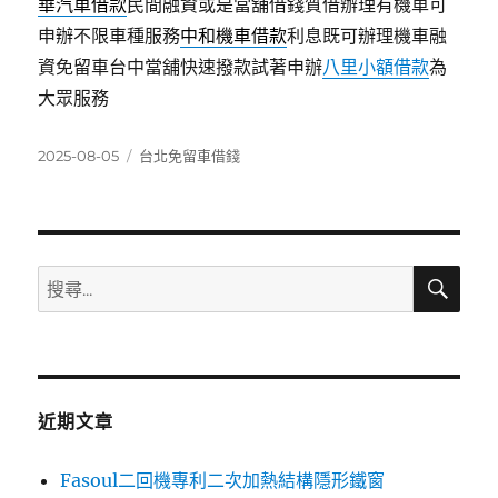
華汽車借款
民間融資或是當舖借錢質借辦理有機車可
申辦不限車種服務
中和機車借款
利息既可辦理機車融
資免留車台中當舖快速撥款試著申辦
八里小額借款
為
大眾服務
發
分
2025-08-05
台北免留車借錢
佈
類
日
期:
搜
搜
尋
尋
關
鍵
字:
近期文章
Fasoul二回機專利二次加熱結構隱形鐵窗