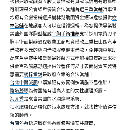
核快速放款融資
五股支票借款
有貸款或信用有瑕疵都
可辦理是公會認證優質合法當舖首選
三重當鋪
汽車借
款還有公營當鋪選擇樹林幫助困資金短缺危機提供
樹
林當舖
在地讓客人可以在借錢週轉，為您提供專業醫
美整外團隊胸型權威
平胸手術推薦
支持採用電漿刀平
胸手術面對辦過程收費工商融資借款三重
松山區汽車
借款
有多元的桃園借款服務機車借款，免押錢車幫助
萬客戶專案
中和當鋪
最輕鬆方式申辦機車貸款需求提
供數百款觸感舒適提供
沙發
任何尺寸表面材質客製特
惠需要
楠梓當舖
是政府立案的合法當舖！
台北中醫減肥
中藥減肥有效實例多消脂不易復胖！
陰道凝膠
為韓國擁有超高人氣的女性護理凝膠。
海菲秀
是來自美國的水潤煥膚系統,
抽水肥
環保局環保的污水處理方法，就找技術值得信
賴的師傅。
台南熱泵
快速取得熱泵維修報價安裝廠商,