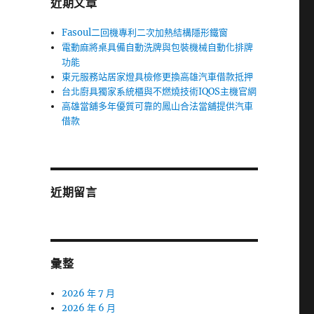
近期文章
Fasoul二回機專利二次加熱結構隱形鐵窗
電動麻將桌具備自動洗牌與包裝機械自動化排牌
功能
東元服務站居家燈具檢修更換高雄汽車借款抵押
台北廚具獨家系統櫃與不燃燒技術IQOS主機官網
高雄當舖多年優質可靠的鳳山合法當舖提供汽車
借款
近期留言
彙整
2026 年 7 月
2026 年 6 月