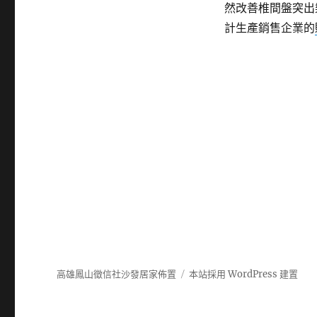
然改善椎間盤突出
計生產銷售企業的
高雄鳳山徵信社沙發居家佈置
本站採用 WordPress 建置