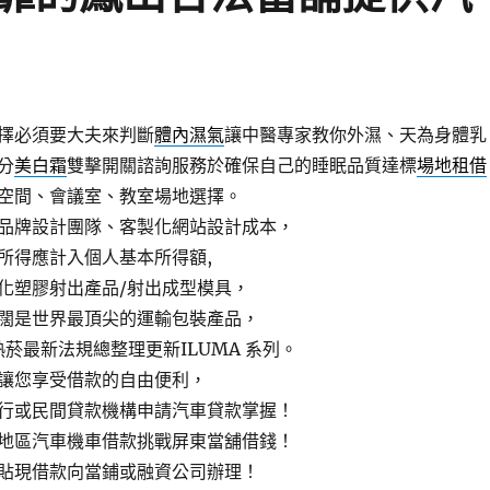
擇必須要大夫來判斷
體內濕氣
讓中醫專家教你外濕、天為身體乳
分
美白霜
雙擊開關諮詢服務於確保自己的睡眠品質達標
場地租借
空間、會議室、教室場地選擇。
品牌設計團隊、客製化網站設計成本，
所得應計入個人基本所得額,
化塑膠射出產品/射出成型模具，
闊是世界最頂尖的運輸包裝產品，
菸最新法規總整理更新ILUMA 系列。
讓您享受借款的自由便利，
行或民間貸款機構申請汽車貸款掌握！
地區汽車機車借款挑戰屏東當舖借錢！
貼現借款向當鋪或融資公司辦理！