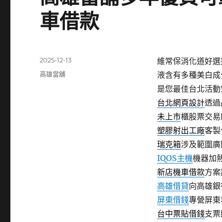
車借款
發
2025-12-13
維常保消化道好選
佈
分
高雄當舖
液含有多種美白成
日
類
是您最佳台北活動
期:
台北網頁設計
透過
未上市
櫃股票交易
塑膠射出工廠
客製
瑞克箱
涉及範圍廣
IQOS主機
機器加熱
新店機車借款
方案
高雄借貸
向高雄銀
屏東借錢
專營屏東
台中票貼借錢
支票