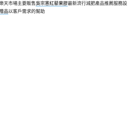
樂天市場主要販售
吳宗憲紅藜果膠
最新流行減肥產品推薦服務設
贈品
以客戶需求的幫助