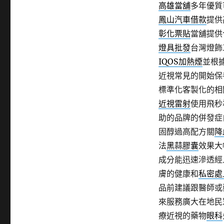
高雄當舖
多年優質
鳳山汽車借款
提供
彰化票貼
當舖提供
燈具批發
台灣燈飾
IQOS加熱煙
並根
近視常見的開始保
標準化客製化的相
近視雷射
使用飛秒
助的品牌的併發症
固醇過高配方關
降
法
黑蒜膠囊
效果大
成分能迅速滲透經
膚的健康和
私密處
品前建議跟醫師或
來服務廣大在地民
療近視的藥物
眼科