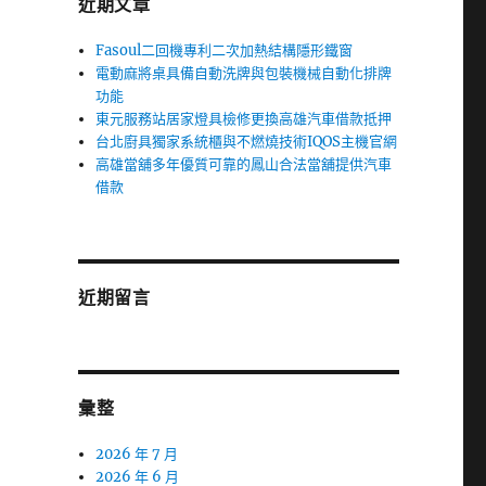
近期文章
Fasoul二回機專利二次加熱結構隱形鐵窗
電動麻將桌具備自動洗牌與包裝機械自動化排牌
功能
東元服務站居家燈具檢修更換高雄汽車借款抵押
台北廚具獨家系統櫃與不燃燒技術IQOS主機官網
高雄當舖多年優質可靠的鳳山合法當舖提供汽車
借款
近期留言
彙整
2026 年 7 月
2026 年 6 月