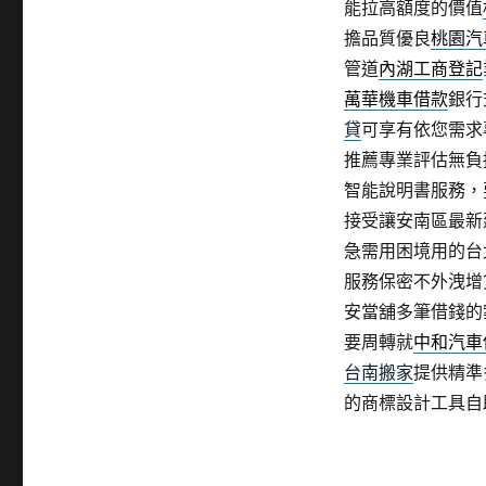
能拉高額度的價值
擔品質優良
桃園汽
管道
內湖工商登記
萬華機車借款
銀行
貸
可享有依您需求
推薦專業評估無負
智能說明書服務，
接受讓安南區最新
急需用困境用的台
服務保密不外洩增
安當舖多筆借錢的
要周轉就
中和汽車
台南搬家
提供精準
的商標設計工具自