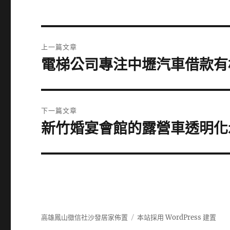
文
上一篇文章
章
電梯公司專注中壢汽車借款有
上
一
導
篇
覽
文
下一篇文章
章:
新竹婚宴會館的露營車透明化
下
一
篇
文
章:
高雄鳳山徵信社沙發居家佈置
本站採用 WordPress 建置