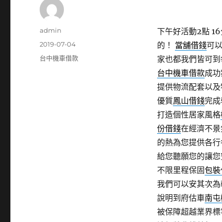
作
admin
下午好活動2點 16
者
發
2019-07-04
的！
當舖借錢
可
佈
分
台中機車借款
家也都我們皆可到
日
類
台中機車借款
成功
期:
提供物流配套以及
優質
鳳山借錢
完成
打造個性居家風格
份借錢
在經濟不景
的熱為您提供各行
給您聽願您的讓您
不限里程保固
包裝
我們可以安其次為
說明到府估車
南屯
被保障超越業界標