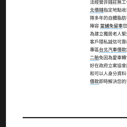
法經營非錢莊無工
北借錢
指定地點收
隊多年的自體脂肪
陣容
當舖免留車
為建立獨居老人緊
客戶隱私誠信可靠
專區
台北汽車借款
二胎
免因為愛車轉
好在政府立案協會
和可以人身分資料
借款
即時解決您的
文