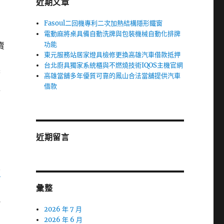
近期文章
Fasoul二回機專利二次加熱結構隱形鐵窗
電動麻將桌具備自動洗牌與包裝機械自動化排牌
功能
賣
東元服務站居家燈具檢修更換高雄汽車借款抵押
台北廚具獨家系統櫃與不燃燒技術IQOS主機官網
若
高雄當舖多年優質可靠的鳳山合法當舖提供汽車
借款
推
近期留言
資
彙整
地
2026 年 7 月
2026 年 6 月