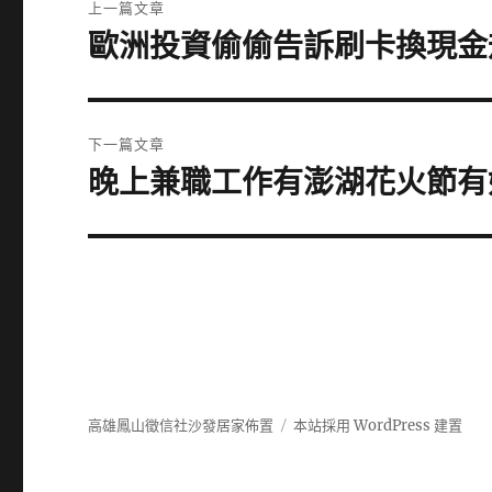
上一篇文章
章
歐洲投資偷偷告訴刷卡換現金
上
一
導
篇
覽
文
下一篇文章
章:
晚上兼職工作有澎湖花火節有
下
一
篇
文
章:
高雄鳳山徵信社沙發居家佈置
本站採用 WordPress 建置