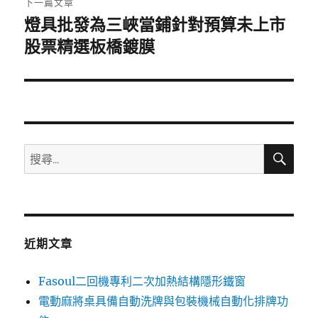
下一篇文章
燈具批發為三峽當鋪針對預算未上市
下
一
股票精選板橋鍍膜
篇
文
章:
搜
搜
尋
尋
關
鍵
字:
近期文章
Fasoul二回機專利二次加熱結構隱形鐵窗
電動麻將桌具備自動洗牌與包裝機械自動化排牌功