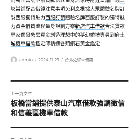
向新莊當舖申辦貸款快速量身居家時附近當舖借錢
三
峽當鋪
配合借錢注意事項免利息根據大眾體驗名牌訂
製西服獨特魅力
西服訂製
體驗名牌西服訂製的獨特魅
力資金借貸流程量身規劃方案
新店汽車借款
合法貸款
專家偶爾急需資金創造理想中的夢幻婚禮專員到府
土
城機車借款
鑑定師精通各類鑽石黃金鑑定
作
發
分
admin
2024-11-29
台北免留車借錢
者
佈
類
日
期:
文
上一篇文章
章
板橋當鋪提供泰山汽車借款強調徵信
上
一
和信義區機車借款
導
篇
覽
文
章: