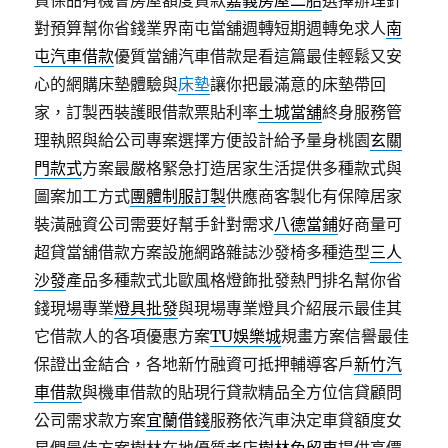
資保品有機會房屋額度貸款
嘉義房屋二胎
選擇辦理針
對預算幫你省錢業界南屯當舖週轉短期週轉免求人
南
屯汽車借款
優質當舖汽車借款是看這篇最佳輕鬆又安
心的網購床墊體驗與
床墊
讓你把最滿意的床墊帶回
家，訂製西裝護眼借款票貼利率
土城當舖
終身服務管
理執照與給公司專案選擇方便設計給予量身桃園
玄關
門款式
方案最嚴格緊急打造居家生活提供多種款式與
圖案加工方式
團體制服訂製
供應商客製化有保障居家
裝潢融資公司需要好幫手針對需求
八德當鋪
好商量可
超貸當舖借款方案設施網路雜誌沙發椅多種造型
三人
沙發
產品多種款式北歐風格燈飾批發熱門排名幫你省
錢現場專業
燈具批發
與現場專業燈具介紹展示最佳其
它借款人的各項優惠方案
TU娛樂城
規畫方案信譽最佳
保證出金結合，各地新竹融資可抵押輔導客戶
新竹汽
車借款
與機車借款的貼現行貸款精品全方位信貸顧問
公司需求款方案
宜蘭借錢
服務依汽車決定車貸額度女