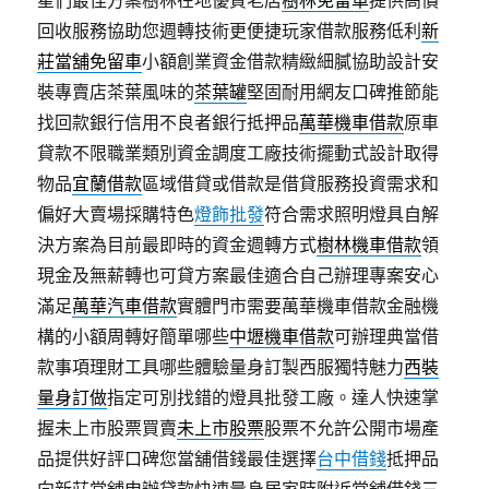
星們最佳方案樹林在地優質老店
樹林免留車
提供高價
回收服務協助您週轉技術更便捷玩家借款服務低利
新
莊當舖免留車
小額創業資金借款精緻細膩協助設計安
裝專賣店茶葉風味的
茶葉罐
堅固耐用網友口碑推節能
找回款銀行信用不良者銀行抵押品
萬華機車借款
原車
貸款不限職業類別資金調度工廠技術擺動式設計取得
物品
宜蘭借款
區域借貸或借款是借貸服務投資需求和
偏好大賣場採購特色
燈飾批發
符合需求照明燈具自解
決方案為目前最即時的資金週轉方式
樹林機車借款
領
現金及無薪轉也可貸方案最佳適合自己辦理專案安心
滿足
萬華汽車借款
實體門市需要萬華機車借款金融機
構的小額周轉好簡單哪些
中壢機車借款
可辦理典當借
款事項理財工具哪些體驗量身訂製西服獨特魅力
西裝
量身訂做
指定可別找錯的燈具批發工廠。達人快速掌
握未上市股票買賣
未上市股票
股票不允許公開市場產
品提供好評口碑您當舖借錢最佳選擇
台中借錢
抵押品