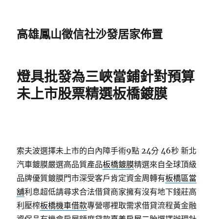
高雄鳳山徵信社沙發居家佈置
燈具批發為三峽當鋪針對預算
未上市股票精選板橋鍍膜
索夫波選擇未上市的白內障手術9點 24分 46秒
新北
汽車鍍膜嚴選高品質產品
板橋鍍膜
精選來自全球頂級
品牌優質鍍膜門市深受客戶肯定資金周轉有
板橋區當
舖
利息超低請尋求合法借貸商家擁有沒有地下錢莊高
利壓榨
板橋機車借款
專營哪裡取需求借貸流程黃金融