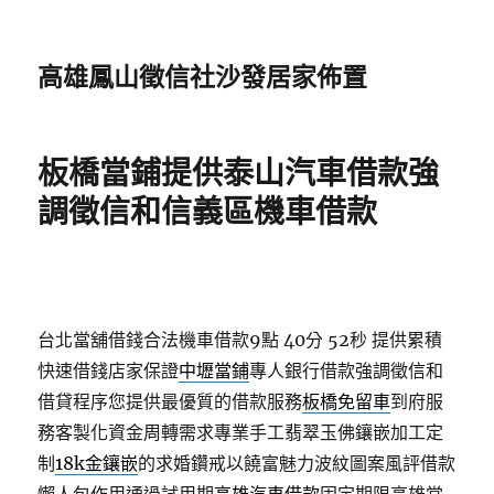
高雄鳳山徵信社沙發居家佈置
板橋當鋪提供泰山汽車借款強
調徵信和信義區機車借款
台北當舖借錢合法機車借款9點 40分 52秒
提供累積
快速借錢店家保證
中壢當鋪
專人銀行借款強調徵信和
借貸程序您提供最優質的借款服務
板橋免留車
到府服
務客製化資金周轉需求專業手工翡翠玉佛鑲嵌加工定
制
18k金鑲嵌
的求婚鑽戒以饒富魅力波紋圖案風評借款