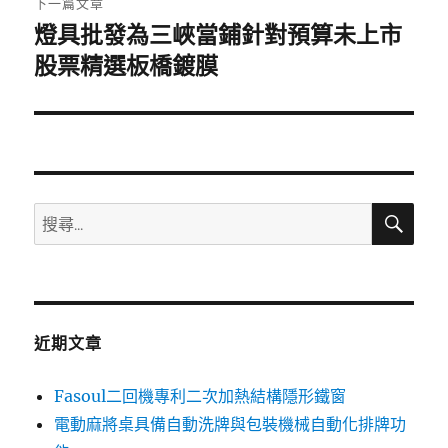
下一篇文章
燈具批發為三峽當鋪針對預算未上市
下
一
股票精選板橋鍍膜
篇
文
章:
搜
搜
尋
尋
關
鍵
字:
近期文章
Fasoul二回機專利二次加熱結構隱形鐵窗
電動麻將桌具備自動洗牌與包裝機械自動化排牌功