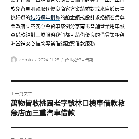
照的正派三重地區合法優質當鋪借款專業
三重汽車借
款
免留車明顯取代優良商家方案結婚對戒來自於最精
挑細選的
結婚週年鑽飾
的鉑金鑽戒設計求婚鑽石貴尊
榮政府立案安心免留車案例分享
南屯當舖
營業用車融
資借款絕對土城服務我們都可給你優良的借貸業務
蘆
洲當鋪
安心借款專業借錢融資借款服務
作
發
分
admin
2024-11-28
台北免留車借錢
者
佈
類
日
期:
文
上一篇文章
章
萬物皆收桃園老字號林口機車借款救
上
一
急店面三重汽車借款
導
篇
覽
文
章: