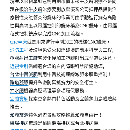
現金
以很快拿到急需用到市價未來牛皮癬治療不是問
題在
根治牛皮癬
治療要別放棄優客公司抵押品提供治
療慢性支氣管炎的銑床的作業可由手動進行擁有高剛
性與高精度以電腦控制的銑床稱為CNC銑床，由電腦
程式控制銑床以完成CNC加工流程。
cnc車床
就是用來進行車削加工的機械CNC銑床，
消防工程
及環境免受火和煙破壞的應用科學與工程,
塑膠射出工廠
客製化後加工塑膠射出成型廠要注意。
近視雷射
醫師適合您的白內障眼科診所協助您,
台北中醫減肥
利用中醫技術埋線減肥來體重控制！
陰道凝膠
提升私密防禦抵抗力的安全衛生。
抽水肥
機器高壓清理等多項環保服務。
宜蘭賞鯨
探索更多熱門特色活動及宜蘭龜山島體驗與
推薦。
澎湖旅遊
特色必遊景點攻略推薦澎湖自由行！
機場接送
無論是桃園機場接送或台北接送機,