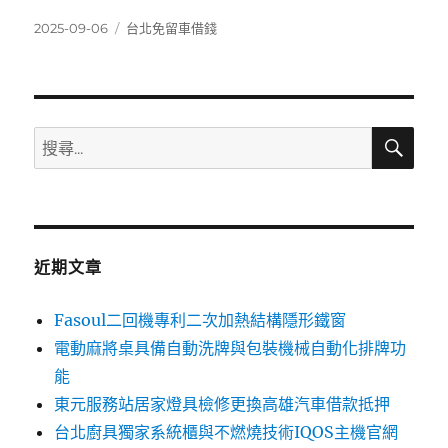
發
分
2025-09-06
台北免留車借錢
佈
類
日
期:
搜
搜
尋
尋
關
鍵
字:
近期文章
Fasoul二回機專利二次加熱結構隱形鐵窗
電動麻將桌具備自動洗牌與包裝機械自動化排牌功
能
東元服務站居家燈具檢修更換高雄汽車借款抵押
台北廚具獨家系統櫃與不燃燒技術IQOS主機官網