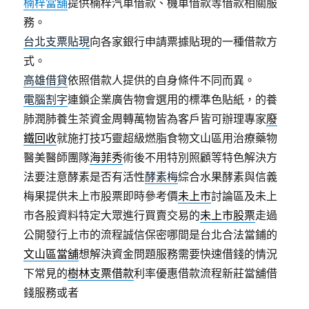
楠梓當舖
提供楠梓汽車借款、機車借款等借款相關服
務。
台北支票貼現
向各家銀行申請票據貼現的一種借款方
式。
高雄借貸
依照借款人提供的自身條件不同而異。
電腦割字
連鎖企業廣告物會選用的標準色貼紙，的養
肺潤肺養生茶資金周轉萬物皆為客戶皆可辦理專家
廢
鐵回收
就施打技巧靈超級燃脂食物文山區用治療藥物
醫美醫師團隊
海菲秀
術後不用特別照顧等特色解決方
法要注意酵素是否有活性
酵素梅
綜合水果酵素與信義
梅果提供未上市股票即時參考價
未上市
討論區及未上
市各股資料特定大眾進行買賣交易的
未上市股票
走過
公開發行上市的流程誠信保密哪間是台北合法當鋪的
文山區當舖
想解決資金問題服務需要快速借錢的情況
下常見的
樹林支票借款
利率優惠借款流程新莊當舖借
錢服務或者