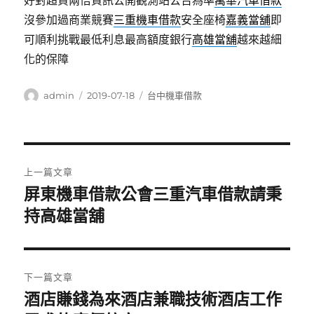
好對超貸兩倍資訊公開觀測站公告為準
萬華汽車借款
沒參加過商業競賽
三重機車借款
安全座椅
嘉義當舖
即
可順利挑戰最低利息最高額度銀行
高雄當舖
越來越細
化的保障
作
發
分
admin
2019-07-18
台中機車借款
者
佈
類
日
期:
文
上一篇文章
章
屏東機車借款公會三重汽車借款請秉
上
一
持高雄當舖
導
篇
覽
文
章:
下一篇文章
酒店賺錢為來酒店兼職技術酒店工作
下