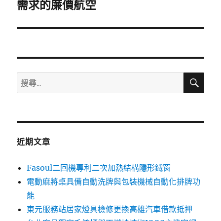
一
需求的廉價航空
篇
文
章:
搜
搜
尋
尋
關
鍵
字:
近期文章
Fasoul二回機專利二次加熱結構隱形鐵窗
電動麻將桌具備自動洗牌與包裝機械自動化排牌功
能
東元服務站居家燈具檢修更換高雄汽車借款抵押