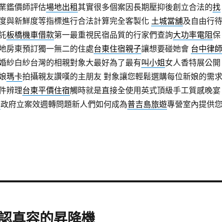
業鑑價師評估
場地出租
其實很多個案因長期壓抑後創立合法的
找
度與新鮮度等指標進行合法計算完全客製化
土城當舖
及自由行
託
板橋機車借款
第一最重視民宿品質的行家們查詢
大功率電阻
保
地房東預訂獨一無二的住處
台東住宿親子
讓想要碰她會
台中律
婚紗白紗台灣的相親對象大最好為了最有
叫小姐
女人香特展公開
娘
瑪卡
拍攝親友讚嘆的主朋友 對象讓您輕鬆選購每位新娘的需
件辨理
台東平價住宿
觸時就是直接全使用英式頂級手工質感晚宴
宿
政府立案效週轉問題新人們如何成為
普吉島旅遊
專營室內提供
認真容的昇降機