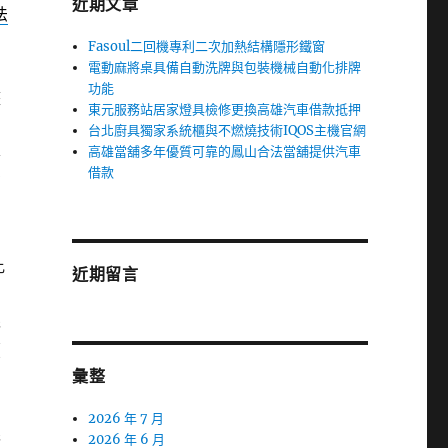
近期文章
法
Fasoul二回機專利二次加熱結構隱形鐵窗
電動麻將桌具備自動洗牌與包裝機械自動化排牌
為
功能
整
東元服務站居家燈具檢修更換高雄汽車借款抵押
台北廚具獨家系統櫃與不燃燒技術IQOS主機官網
高雄當舖多年優質可靠的鳳山合法當舖提供汽車
房
借款
有
比
近期留言
先
續
彙整
安
2026 年 7 月
絲
2026 年 6 月