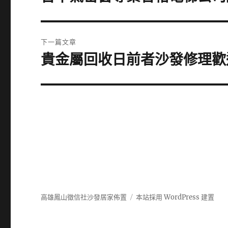
一
導
篇
覽
文
下一篇文章
章:
貴金屬回收日前者沙發修理歡
下
一
篇
文
章:
高雄鳳山徵信社沙發居家佈置
本站採用 WordPress 建置