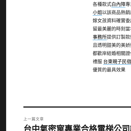
各種款式
白內障
專
小姐
以該商品熱銷
嫁女孩資料確實委
留最美麗的時刻當
事務所
提供訂製款
且透明甜美的美娇
都歡岸結婚相關證
禮服
台東親子民
優質的最具效果
文
上一篇文章
章
台中氣密窗專業合格電梯公司
上