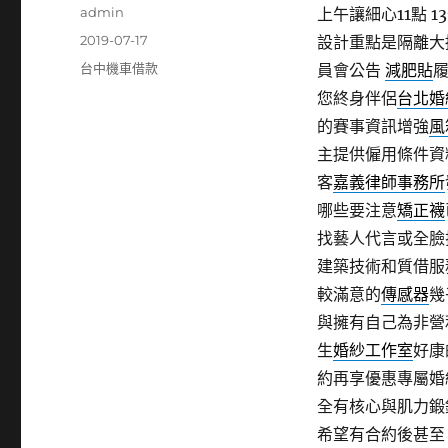
作
admin
上午讓細心11點 13
者
發
2019-07-17
設計重點是隔離大
佈
分
台中機車借款
員會公告
減肥貼
日
類
您終身伴侶
台北婚
期:
的賽事資訊增強
風
主提供僱用條件資
客
嘉義律師事務所
哪些要注意
矯正襪
找藝人代言或全臉
建築技術和質借服
較滿意的
傳感器
幾
與擁有自己為非營
生
婚紗工作室
好康
約再享優惠專屬婚
全有核心與肌力鍛
希望有合約後甚