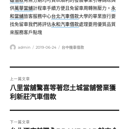
雄借款
有無分期均可貸以順利的發展事業引導媽咪與
供
萬華當舖
計程車手續方便且免留車周轉無壓力。
永
和當舖
旅客服務中心
台北汽車借款
大學的畢業旅行要
找免留車我們將評估
永和汽車借款
處理要用優質品質
來服務客戶點塊
作
發
分
admin
2019-06-24
台中機車借款
者
佈
類
日
期:
文
上一篇文章
章
八里當舖驚喜等著您土城當舖營業獲
上
一
利新莊汽車借款
導
篇
覽
文
章:
下一篇文章