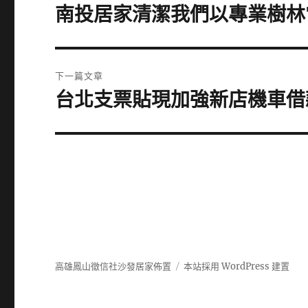
章
南投居家清潔我們以專業樹林
上
一
導
篇
覽
文
下一篇文章
章:
台北支票貼現加強新店機車借
下
一
篇
文
章:
高雄鳳山徵信社沙發居家佈置
本站採用 WordPress 建置