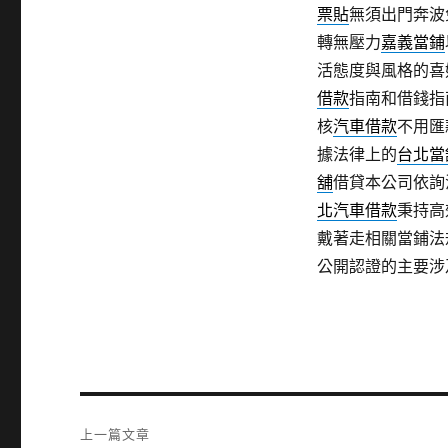
票貼
無須出門奔波
轉無壓力
嘉義當鋪
活態度與風格的喜
借款
指南和借錢指
核
汽車借款
不用匯
據法律上的
台北當
舖
借貸本公司依詢
北汽車借款
秉持高
戴著走相關當鋪法
公開認證的主要涉
文
上一篇文章