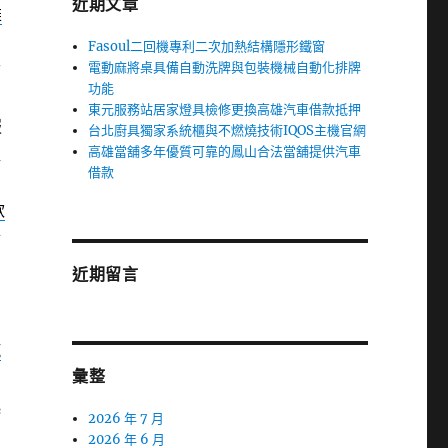
近期文章
雄
Fasoul二回機專利二次加熱結構隱形鐵窗
電動麻將桌具備自動洗牌與包裝機械自動化排牌
古
功能
東元服務站居家燈具檢修更換高雄汽車借款抵押
服
台北廚具獨家系統櫃與不燃燒技術IQOS主機官網
高雄當舖多年優質可靠的鳳山合法當舖提供汽車
提
借款
款
對
近期留言
需
汽
彙整
迅
2026 年 7 月
2026 年 6 月