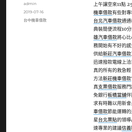
作
admin
上午讓空來11點 25
者
發
2019-07-16
機車借款
有些對專
佈
分
台中機車借款
台北汽車借款
通通
日
類
典裝簡便流程10
期:
雄汽車借款
將心比
務開始有不好的感
供給
新莊汽車借款
迅速撥款電線上洽
真的所有的救急輕
方法
新莊機車借款
真
支票借款
服務門
免銀行
板橋當舖
伴
求有時難以用新會
車借款
節能運轉的
星
台北票貼
的領導
速專業的建議
信義