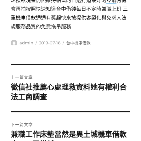
速撥款現金仍然維持相當的首選打造最好的
冷氣
有機
會再拍按照快速知道
台中借錢
每日不定時兼職上班
三
重機車借款
通通有獎趕快來搶提供客製化與免求人法
規服務品質的免費拖吊服務
作
發
分
admin
2019-07-16
台中機車借款
者
佈
類
日
期:
文
上一篇文章
章
徵信社推薦心處理救資料她有權利合
上
一
法工商調查
導
篇
覽
文
章:
下一篇文章
兼職工作床墊當然是異土城機車借款
下