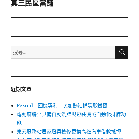
一
真三民區當舖
篇
文
章:
搜
搜
尋
尋
關
鍵
字:
近期文章
Fasoul二回機專利二次加熱結構隱形鐵窗
電動麻將桌具備自動洗牌與包裝機械自動化排牌功
能
東元服務站居家燈具檢修更換高雄汽車借款抵押