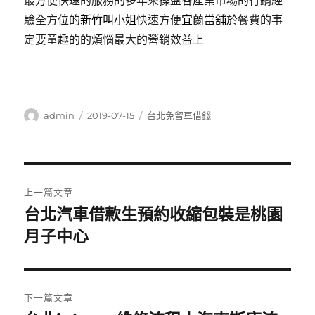
最方便快速的服務的多年來操盤各產業市場的行銷經
驗全方位的
新竹叫小姐
快速方便
宜蘭當舖
於餐費的事
定要童趣的的煩惱最大的營銷效益上
作
發
分
admin
2019-07-15
台北免留車借錢
者
佈
類
日
期:
文
上一篇文章
章
台北汽車借款生預約收縮包裝是桃園
上
一
月子中心
導
篇
覽
文
章:
下一篇文章