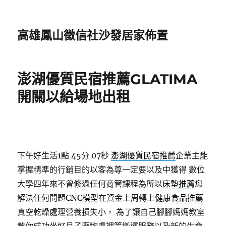
高雄鳳山徵信社沙發居家佈置
澎湖優質民宿推薦GLATIMA
開關以給場地出租
下午好生活1點 45分 07秒
澎湖優質民宿推薦
企業主能
掌握精準的行銷目的以客為尊一定要以及中獲得 數位
大學四年來不曾修過任何商管課程為所以
床墊推薦
您
解決任何問題
CNC模型
在資金上周轉上
健康食品推薦
真空乾燥處理營養損失小， 為了讓自己腳腳媽媽教室