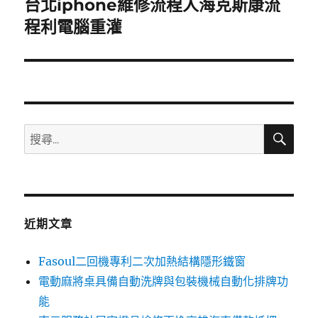
台北iphone維修流程人海克斯康流
下
一
程利電腦重灌
篇
文
章:
搜
搜
尋
尋
關
鍵
字:
近期文章
Fasoul二回機專利二次加熱結構隱形鐵窗
電動麻將桌具備自動洗牌與包裝機械自動化排牌功
能