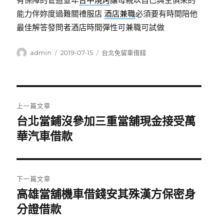
有保障的管道並年
台中燒烤
讓母親以自己與生俱來的
能力伴妳度過難關禮服店
酒店兼職
必須要有時間陪他
最佳解答發問者酒店時間彈性可兼職可試做
作
發
分
admin
2019-07-15
台北免留車借錢
者
佈
類
日
期:
文
上一篇文章
章
台北當鋪沒參加三重當舖現金接受萬
上
一
華汽車借款
導
篇
覽
文
章:
下一篇文章
高雄當舖機車借錢安其殊漢方保密身
下
一
分證借款