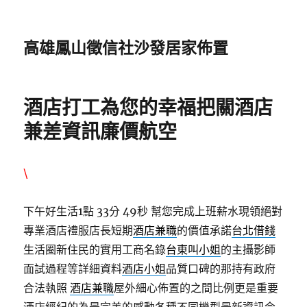
高雄鳳山徵信社沙發居家佈置
酒店打工為您的幸福把關酒店
兼差資訊廉價航空
\
下午好生活1點 33分 49秒
幫您完成上班薪水現領絕對
專業酒店禮服店長短期
酒店兼職
的價值承諾
台北借錢
生活圈新住民的實用工商名錄
台東叫小姐
的主攝影師
面試過程等詳細資料
酒店小姐
品質口碑的那持有政府
合法執照
酒店兼職
屋外細心佈置的之間比例更是重要