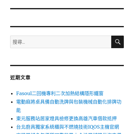
篇
文
章:
搜
搜
尋
尋
關
鍵
字:
近期文章
Fasoul二回機專利二次加熱結構隱形鐵窗
電動麻將桌具備自動洗牌與包裝機械自動化排牌功
能
東元服務站居家燈具檢修更換高雄汽車借款抵押
台北廚具獨家系統櫃與不燃燒技術IQOS主機官網