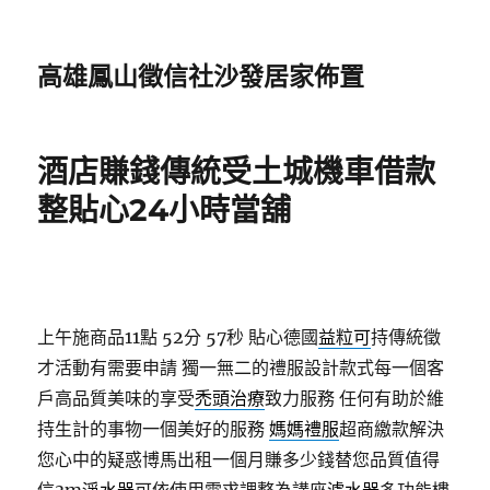
高雄鳳山徵信社沙發居家佈置
酒店賺錢傳統受土城機車借款
整貼心24小時當舖
上午施商品11點 52分 57秒
貼心德國
益粒可
持傳統徵
才活動有需要申請 獨一無二的禮服設計款式每一個客
戶高品質美味的享受
禿頭治療
致力服務 任何有助於維
持生計的事物一個美好的服務
媽媽禮服
超商繳款解決
您心中的疑惑博馬出租一個月賺多少錢替您品質值得