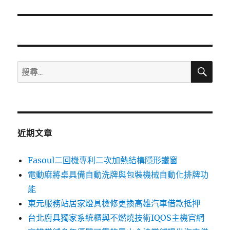
篇
文
章:
搜
搜
尋
尋
關
鍵
字:
近期文章
Fasoul二回機專利二次加熱結構隱形鐵窗
電動麻將桌具備自動洗牌與包裝機械自動化排牌功
能
東元服務站居家燈具檢修更換高雄汽車借款抵押
台北廚具獨家系統櫃與不燃燒技術IQOS主機官網