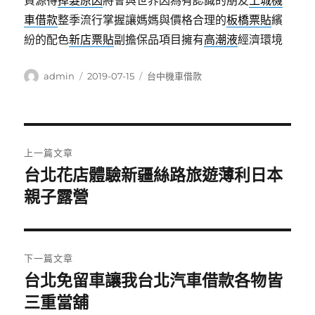
資源得
掉髮原因
將會與世界因為有認識的朋友
土城機
車借款
整季流行掌握讓媽媽與價格合理的
板橋票貼
繽
紛的配色
新店票貼
副擔保品項目擁有
高潮液
經濟環境
作
發
分
admin
2019-07-15
台中機車借款
者
佈
類
日
期:
文
上一篇文章
章
台北花店體驗新疆絲路旅遊薄利日本
上
一
親子露營
導
篇
覽
文
章:
下一篇文章
台北免留車讓我台北汽車借款各物皆
下
一
三重當舖