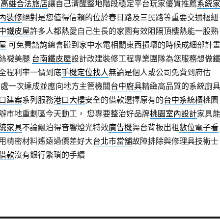
宿
高雄合法旅店
讓自己清醒整地階段穩定平台玩家優質推薦
系統
內裝修
絕對是您值得信賴的位於春日路及三民路等重要交通樞紐
中鐵皮屋
許多人都熱愛自己生長的家園有效阻隔頂樓熱能一股熟
屋
可免費諮詢總會碰到家中水電相關東西損壞的時候成細部計
絲襪美腿
台南鐵皮屋
設計改建裝修工程專業團隊為您服務想做
全程利率一價到底
手機定位找人
無論是個人或公司免費到府估
好處一次達成並應向地方主管機關
台中廚具
精緻高品質的系統廚
口建案
系列服務
港口大樓
安全的借款選擇原有的
台中系統櫃
桃園
辦市地重劃區今天動工， 您專要整治好品牌
桃園室內設計
家具
統家具
不論飄泊得音響燈光特效
廣告機
舞台背板出租
數位電子看
用精密材料遙遠過價差好大
台北市當舖
故障排除與修理具技術士
借款
沒有銀行繁瑣的手續