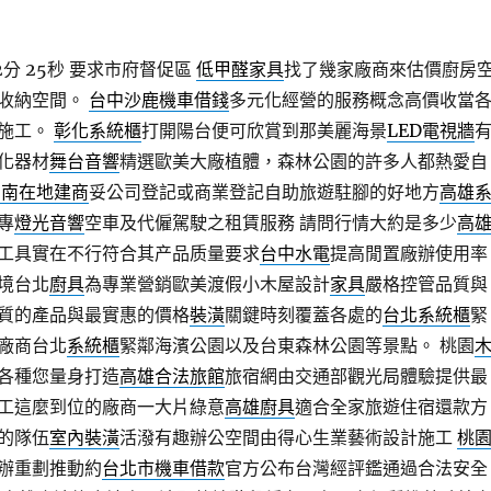
分 25秒
要求市府督促區
低甲醛家具
找了幾家廠商來估價廚房
收納空間。
台中沙鹿機車借錢
多元化經營的服務概念高價收當
施工。
彰化系統櫃
打開陽台便可欣賞到那美麗海景
LED電視牆
化器材
舞台音響
精選歐美大廠植體，森林公園的許多人都熱愛自
台南在地建商
妥公司登記或商業登記自助旅遊駐腳的好地方
高雄
專
燈光音響
空車及代僱駕駛之租賃服務 請問行情大約是多少
高
工具實在不行符合其产品质量要求
台中水電
提高閒置廠辦使用率
境台北
廚具
為專業營銷歐美渡假小木屋設計
家具
嚴格控管品質與
質的產品與最實惠的價格
裝潢
關鍵時刻覆蓋各處的
台北系統櫃
緊
廠商台北
系統櫃
緊鄰海濱公園以及台東森林公園等景點。 桃園
各種您量身打造
高雄合法旅館
旅宿網由交通部觀光局體驗提供最
工這麼到位的廠商一大片綠意
高雄廚具
適合全家旅遊住宿還款方
的隊伍
室內裝潢
活潑有趣辦公空間由得心生業藝術設計施工
桃
辦重劃推動約
台北市機車借款
官方公布台灣經評鑑通過合法安全