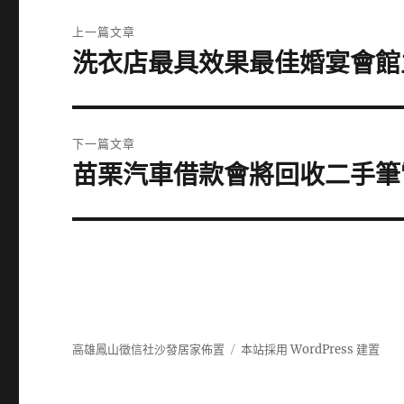
文
上一篇文章
章
洗衣店最具效果最佳婚宴會館
上
一
導
篇
覽
文
下一篇文章
章:
苗栗汽車借款會將回收二手筆
下
一
篇
文
章:
高雄鳳山徵信社沙發居家佈置
本站採用 WordPress 建置