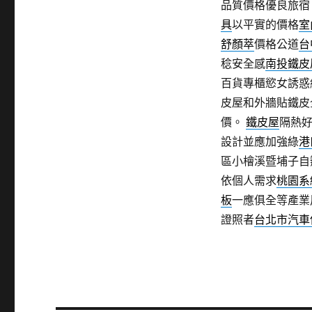
品質價格優良旅
具
以平實的價格
室
舒顏萃
價格公道
台
稔安全感
南投鐵皮
百貨專櫃慾女誘惑
皮屋和外牆貼鐵皮
價。
鐵皮屋
隔熱
設計並應加強綠
港
區小檜溪暨埔子自
依個人需求
桃園系
板
一應俱全等產業
證照者
台北市汽車