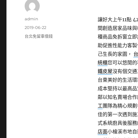
作
admin
讓好大上午11點 42
者
發
2019-06-22
間創造居家品味與
佈
分
台北免留車借錢
種商品免拆窗立即
日
類
助促進性能力客製
期:
己生長的家園，
統櫃
您可以悠閒的
鐵皮屋
沒有個交通
台東美好的生活環
成本堅持以最高品
鄰以知名賣場合作
工
團隊為精心規劃
佳的第一次遇到施
式系統廚具後服務
店面
小檜溪市地自