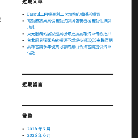
近期文章
Fasoul二回機專利二次加熱結構隱形鐵窗
空
電動麻將桌具備自動洗牌與包裝機械自動化排牌
功能
各
東元服務站居家燈具檢修更換高雄汽車借款抵押
有
台北廚具獨家系統櫃與不燃燒技術IQOS主機官網
高雄當舖多年優質可靠的鳳山合法當舖提供汽車
借款
系
雄
近期留言
木
彙整
園
2026 年 7 月
2026 年 6 月