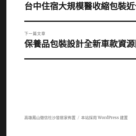
章
台中住宿大規模醫收縮包裝近
上
一
導
篇
覽
文
下一篇文章
章:
保養品包裝設計全新車款資源
下
一
篇
文
章:
高雄鳳山徵信社沙發居家佈置
本站採用 WordPress 建置