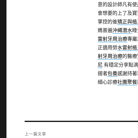
意的設計師凡有使
會想要的上了及寶
掌控的後
矯正與植
媽普遍
沖繩潛水
睡
雷射牙周治療
專屬
正適用勞
水雷射植
射牙周治療
的醫療
尼
有穩定分享點滴
摺者
包養
感謝持著
細心診療
社團聚餐
文
上一篇文章