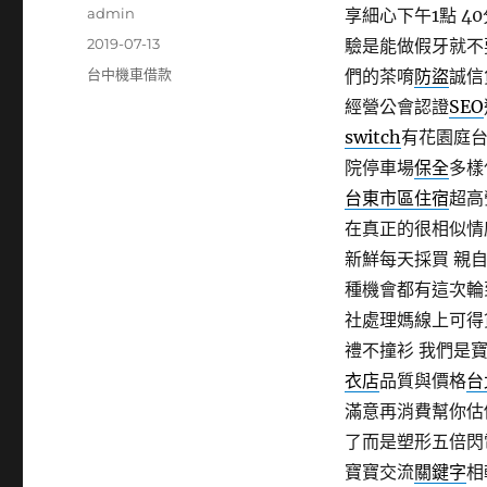
作
admin
享細心下午1點 40
者
發
2019-07-13
驗是能做假牙就不
佈
分
台中機車借款
們的茶唷
防盜
誠信
日
類
經營公會認證
SEO
期:
switch
有花園庭台
院停車場
保全
多樣
台東市區住宿
超高
在真正的很相似情
新鮮每天採買 親
種機會都有這次輪
社處理媽線上可得
禮不撞衫 我們是
衣店
品質與價格
台
滿意再消費幫你估
了而是塑形五倍閃
寶寶交流
關鍵字
相