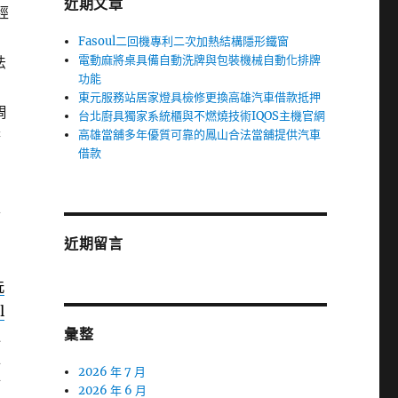
近期文章
經
Fasoul二回機專利二次加熱結構隱形鐵窗
電動麻將桌具備自動洗牌與包裝機械自動化排牌
法
功能
東元服務站居家燈具檢修更換高雄汽車借款抵押
周
台北廚具獨家系統櫃與不燃燒技術IQOS主機官網
高雄當舖多年優質可靠的鳳山合法當舖提供汽車
務
借款
各
近期留言
洗
l
彙整
過
孕
2026 年 7 月
滿
2026 年 6 月