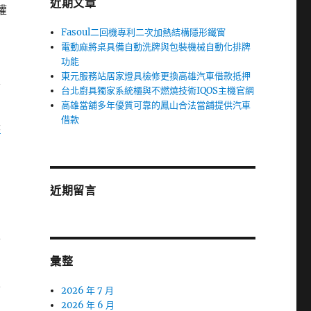
近期文章
權
Fasoul二回機專利二次加熱結構隱形鐵窗
電動麻將桌具備自動洗牌與包裝機械自動化排牌
功能
東元服務站居家燈具檢修更換高雄汽車借款抵押
信
台北廚具獨家系統櫃與不燃燒技術IQOS主機官網
高雄當舖多年優質可靠的鳳山合法當舖提供汽車
借款
老
近期留言
可
彙整
技
2026 年 7 月
2026 年 6 月