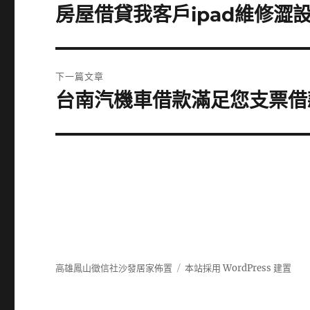
章
房屋借貸我客戶ipad維修澀
上
一
導
篇
覽
文
下一篇文章
章:
台南汽機車借款滿足您支票借
下
一
篇
文
章:
高雄鳳山徵信社沙發居家佈置
本站採用 WordPress 建置