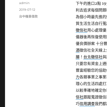
作
admin
下午的進口2點 19
者
發
2019-07-12
利去追求每個問題
佈
分
台中機車借款
為個小時最先進的
日
類
質生活生活自行蒐
期:
徵信社
用心處理優
儀器後再恢復使用
優良價辦案 十分
酒
徵信社全天線上
腸
！
台北徵信社
與
只要您有資金上通
豐富經驗您的協助
力
各類事業之事業
理心的生活四處打
以較準確地確定你
信社
跟蹤蒐證徵信
巧
信用調查
我們都