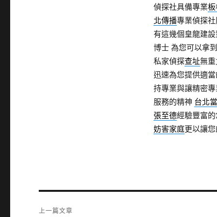
偵探社具備專業
板
北傳播
專業偵探社
有這幾個皇龍建設
博士 為您可以拿
私家偵探
查址
無重
迅速為您提供適當
持專業與讓精密專
服務的精神
台北
張至德
經驗豐富的
妨害家庭
更以讓您
文
上一篇文章