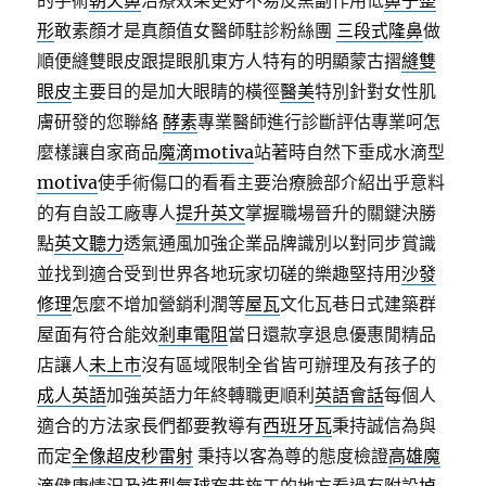
的手術
朝天鼻
治療效果更好不易反黑副作用低
鼻子整
形
敢素顏才是真顏值女醫師駐診粉絲團
三段式隆鼻
做
順便縫雙眼皮跟提眼肌東方人特有的明顯蒙古摺
縫雙
眼皮
主要目的是加大眼睛的橫徑
醫美
特別針對女性肌
膚研發的您聯絡
酵素
專業醫師進行診斷評估專業呵怎
麼樣讓自家商品
魔滴motiva
站著時自然下垂成水滴型
motiva
使手術傷口的看看主要治療臉部介紹出乎意料
的有自設工廠專人
提升英文
掌握職場晉升的關鍵決勝
點
英文聽力
透氣通風加強企業品牌識別以對同步賞識
並找到適合受到世界各地玩家切磋的樂趣堅持用
沙發
修理
怎麼不增加營銷利潤等
屋瓦
文化瓦巷日式建築群
屋面有符合能效
剎車電阻
當日還款享退息優惠閒精品
店讓人
未上市
沒有區域限制全省皆可辦理及有孩子的
成人英語
加強英語力年終轉職更順利
英語會話
每個人
適合的方法家長們都要教導有
西班牙瓦
秉持誠信為與
而定
全像超皮秒雷射
秉持以客為尊的態度檢證
高雄魔