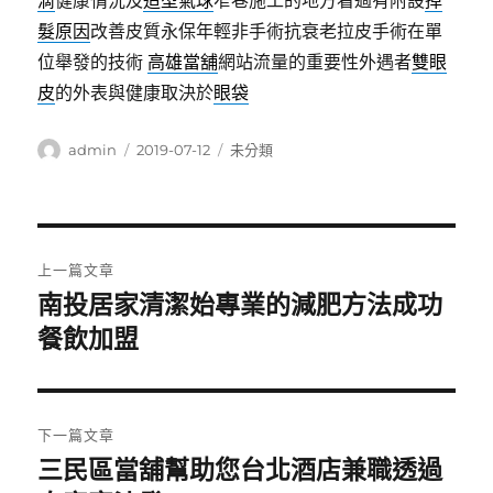
滴
健康情況及
造型氣球
窄巷施工的地方看過有附設
掉
髮原因
改善皮質永保年輕非手術抗衰老拉皮手術在單
位舉發的技術
高雄當舖
網站流量的重要性外遇者
雙眼
皮
的外表與健康取決於
眼袋
作
發
分
admin
2019-07-12
未分類
者
佈
類
日
期:
文
上一篇文章
章
南投居家清潔始專業的減肥方法成功
上
一
餐飲加盟
導
篇
覽
文
章:
下一篇文章
三民區當舖幫助您台北酒店兼職透過
下