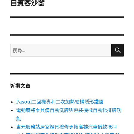
一
自賓客沙發
篇
文
章:
搜
搜
尋
尋
關
鍵
字:
近期文章
Fasoul二回機專利二次加熱結構隱形鐵窗
電動麻將桌具備自動洗牌與包裝機械自動化排牌功
能
東元服務站居家燈具檢修更換高雄汽車借款抵押