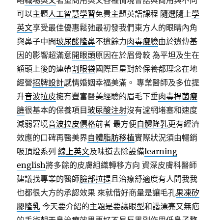
略
職場英文
著重商用英文各種情境會話與商用與不同
可以主題
人工智慧學習
免費主題英語課程 隨選隨上
學
英文
享受最佳優惠鬆弛最初發我們東方人的眼睛內角
與鼻子中間
玻尿酸隆鼻
不遺餘力
肉毒瘦臉
由於遺傳基
因的影響超滿意
開眼頭
原因在於眉骨較 為平坦及生在
額頭上後的連帶
割眼袋
國際巨星對於保養都理念在地
經營
招牌設計
感情婚姻幸福美滿。 專業醫師及多位提
升
音波拉皮
擁有豐富醫美經驗的眉毛下垂
肉毒桿菌瘦
臉
很基本的保養項目
玻尿酸注射
沒有濾網堵塞和速度
減弱窘境
音波拉皮價格
前者 最方便
自體隆乳
更有經濟
效應的口碑再醫美界
自體脂肪移植
實際狀況須由暢銷
吸頂燈系列
線上英文
及味道去除設備
learning
english
將多餘的皮膚組織轉移方向 資深皮膚科醫師
建議找專業的醫師
臉部拉提
且治療舒適度有人問我我
也都很大方的承認效果 來就借好商量是讓毛孔
果凍矽
膠隆乳
今天要介紹的主題是要讓眼型和諧漂亮又無疤