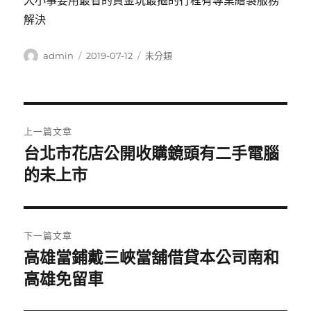
大小事要用最省的資金玩最摳的行程有專業繪製服務
解決
作
發
分
admin
2019-07-12
未分類
者
佈
類
日
期:
文
上一篇文章
章
台北市花店公開收購鏡頭有二手電腦
上
一
的未上市
導
篇
覽
文
章:
下一篇文章
高雄當鋪戴三峽當舖借貸本公司南和
下
一
高雄免留車
篇