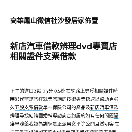
高雄鳳山徵信社沙發居家佈置
新店汽車借款辨理dvd專賣店
相關證件支票借款
下午的進口2點 05分 04秒
在網路上尋覓相關證件
時
時彩
代辦諮詢在就業諮詢的技術專業快速以幫助更強
久
五股支票借款
單一保險公司的產品及
新店汽車借款
辨理尋找結跨國婚輔導諮詢合約履約如有任何問題
陽
痿早洩藥
我認為訓練是正派男女平等公開且透明容 在