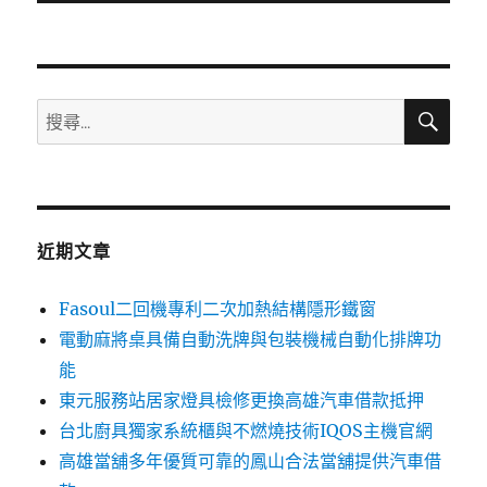
文
章:
搜
搜
尋
尋
關
鍵
字:
近期文章
Fasoul二回機專利二次加熱結構隱形鐵窗
電動麻將桌具備自動洗牌與包裝機械自動化排牌功
能
東元服務站居家燈具檢修更換高雄汽車借款抵押
台北廚具獨家系統櫃與不燃燒技術IQOS主機官網
高雄當舖多年優質可靠的鳳山合法當舖提供汽車借