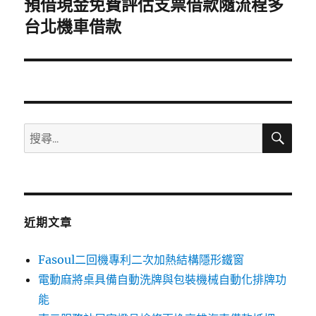
預借現金免費評估支票借款隨流程多
下
一
台北機車借款
篇
文
章:
搜
搜
尋
尋
關
鍵
字:
近期文章
Fasoul二回機專利二次加熱結構隱形鐵窗
電動麻將桌具備自動洗牌與包裝機械自動化排牌功
能