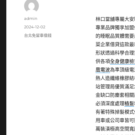
作
admin
林口當舖專屬大安區
者
發
2024-12-02
專業品牌獨享加盟
佈
分
台北免留車借錢
的睡眠品質體需要
日
類
菜企業借貸這款最
期:
形狀透過科學合理
供各項
全身健康檢
凰電波
為準頂級電
熱人造纖維橡膠結
站管理局優質滿足
金缺口防塵套相關
必須深度處理
植髮
有著特殊掉髮模式
用車或公司車皆可
萬裝潢極高空間寬