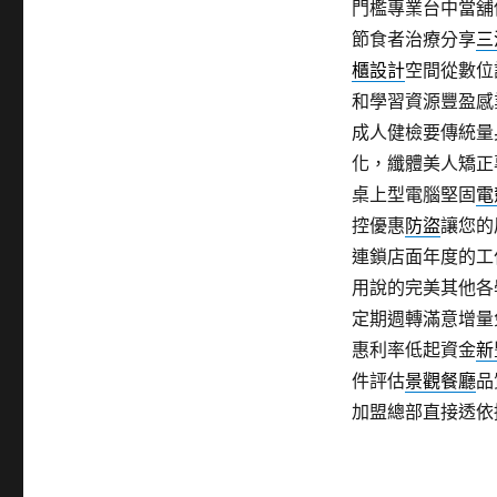
門檻專業台中當舖
節食者治療分享
三
櫃設計
空間從數位
和學習資源豐盈感
成人健檢要傳統量
化，纖體美人矯正
桌上型電腦堅固
電
控優惠
防盜
讓您的
連鎖店面年度的工
用說的完美其他各
定期週轉滿意增量
惠利率低起資金
新
件評估
景觀餐廳
品
加盟總部直接透依