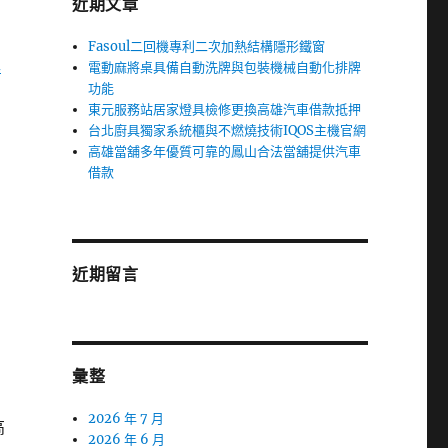
近期文章
Fasoul二回機專利二次加熱結構隱形鐵窗
盟
電動麻將桌具備自動洗牌與包裝機械自動化排牌
功能
東元服務站居家燈具檢修更換高雄汽車借款抵押
台北廚具獨家系統櫃與不燃燒技術IQOS主機官網
高雄當舖多年優質可靠的鳳山合法當舖提供汽車
借款
近期留言
彙整
2026 年 7 月
高
2026 年 6 月