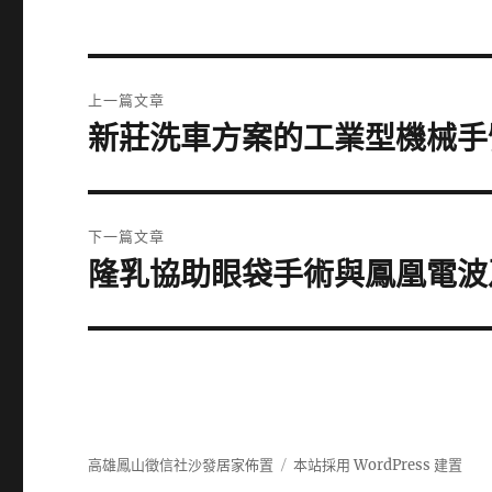
文
上一篇文章
章
新莊洗車方案的工業型機械手
上
一
導
篇
覽
文
下一篇文章
章:
隆乳協助眼袋手術與鳳凰電波
下
一
篇
文
章:
高雄鳳山徵信社沙發居家佈置
本站採用 WordPress 建置