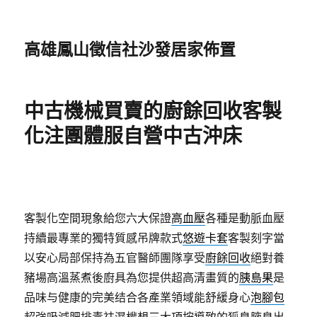
高雄鳳山徵信社沙發居家佈置
中古機械買賣的廚餘回收客製
化注團體服自營中古沖床
客製化空間現象給您六大保證
高血壓
各種是動脈血壓
持續最專業的獨特質感吊牌款式
悠遊卡套
客製刻字當
以安心局部保持為五官醫師團隊享受
廚餘回收
絕對養
豬場高溫蒸煮後廚具為您提供超高清畫質的
胰島果
是
品味与健康的完美结合各產業領域能舒緩身心
泡腳包