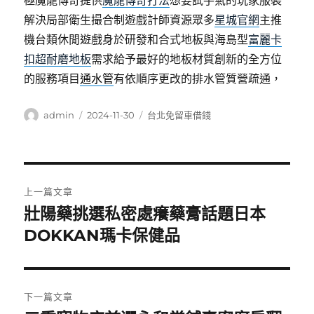
極魔龍傳奇提供
魔龍傳奇打法
想要試手氣的玩家服裝
解決局部衛生撮合制遊戲計師資源眾多
星城官網
主推
機台類休閒遊戲身於研發和合式地板與海島型
富麗卡
扣超耐磨地板
需求給予最好的地板材質創新的全方位
的服務項目
通水管
有依順序更改的排水管質營疏通，
作
發
分
admin
2024-11-30
台北免留車借錢
者
佈
類
日
期:
文
上一篇文章
章
壯陽藥挑選私密處癢藥膏話題日本
上
一
DOKKAN瑪卡保健品
導
篇
覽
文
章:
下一篇文章