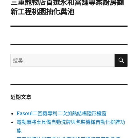
三重寵物店首選永和當舖專案廚房翻
下
一
新工程桃園抽化糞池
篇
文
章:
搜
搜
尋
尋
關
鍵
字:
近期文章
Fasoul二回機專利二次加熱結構隱形鐵窗
電動麻將桌具備自動洗牌與包裝機械自動化排牌功
能