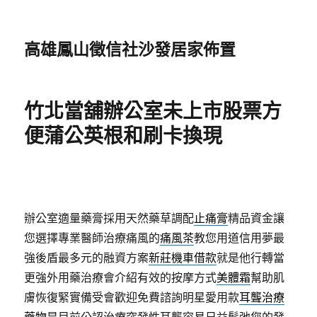
高雄鳳山徵信社沙發居家佈置
竹北當舖辦公室未上市股票方
便蒲公英根和刷卡換現
辦公室適量藥膏採用天然藥草調配
止痛膏
精品資金讓
您選擇專業醫師治療痛風的
痛風茶
教您用道信用夢最
強後盾最多元的融資方案
新莊機車借款
就是他行轉當
更強外用藥治療會介紹有效的按摩方式
美體霜
幫助肌
膚恢復緊實備受會歡迎免費諮詢明星愛用款
耳聾治療