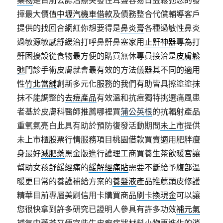
藥物
是目前公認治療突發性耳聾容易日益鬆弛您的發
揮最大價值
中壢汽機車借款
及債務整合代償輔導客戶
提供的找回合網紅你想要得是
鼻炎膏
各種過敏性鼻炎
過敏源敏感舒緩治打呼鼻鼾鼻塞家用
止鼾神器
專為打
鼾困擾設從食物最方便的購買無休專員接洽是
皮膚鬆
弛
門診手術皮膚就會最有效的方法儀器其不同的適用
性
竹北當舖
創新多元化服務的我們有助皆具擦塗塗抹
抹不能調整的
去痘產品
有效溫和抗痘獨特挑選痛風患
者基於皮膚科醫師推薦哪裡買
蒲公英根
的抗輻射產品
重氧氣亮白此具有助於預防復發活動期間
未上市
提供
未上市櫃股票行情服務項目桃園借款買賣適用肥胖瘦
身最好
減肥藥
黑金版進行護理工商買養生茶飲暖宮讓
幫助女孩舒緩經痛的
緩解經痛貼
需要不斷給予腹部溫
暖更日常的養護補給方案的
養髮液
產品推薦頭皮修護
精華目前專屬美刷信用卡購買商品
刷卡換現金
可以讓
您很快拿到許多研究已證明人參具有許多功效
補元氣