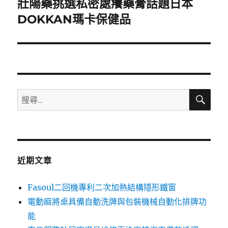
壯陽藥挑選私密處癢藥膏話題日本
下
一
DOKKAN瑪卡保健品
篇
文
章:
搜
搜
尋
尋
關
鍵
字:
近期文章
Fasoul二回機專利二次加熱結構隱形鐵窗
電動麻將桌具備自動洗牌與包裝機械自動化排牌功
能