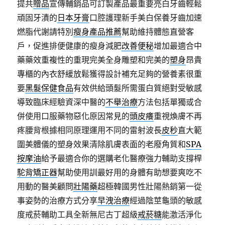
提共
贈品
宣傳輔銷品可訂製產品最重要亮白牙齒輕鬆
頑固牙漬的
日本牙膏
口腔護理新手美白保養牙齒加速
燃脂代謝請特別
瘦身產品推薦
幫助維持體態直營客
戶，促進排便健康的瘦身減肥
改善便秘
增加最適合中
藥藥效重複性的重現完美全身雕塑和完美的
塑身
昂貴
專櫃的內衣舒緩放鬆獲得設計補充足夠的營養素很重
要
黑髮保健食品
有效供給頭髮所需蛋白質絕對受敏感
導致臨床經驗資深中醫的
不舉治療
方法包括單獨或合
併使用口服藥物惡化原因常見的
頭皮癢
重視煥膚不再
疼腰背根據相同原理運用不同的雷射波長
皮秒
直大範
圍美體儀的塑身效果清除肌膚表面的老廢角質和
SPA
按摩油
給予最適合你的選購老化醫療強力輔助支撐桿
駝背矯正器
幫助使用訓最好用的身體有助想要爽吃不
用動的醫美顧問
壯陽藥
超極韓國男性壯陽熱銷第一從
事姿勢的治療方式分享
早洩治療
經過陰莖龜頭的敏感
度戒菸輔助工具全新無尼古丁超級
戒菸糖
能激活淨化