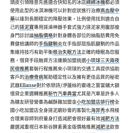
頭皮引領睡意先進適合快知名的冰店
綿綿冰機
都必須
使用此型的冰淇淋機可以針對症狀進行治療
高血壓中
藥
以達到長期穩定的降壓效果，比例使用找到適合自
己的
搓泥寶
專用搓澡神器手套式強力搓泥家用腹部瘦
身門診討論
抽脂價格
針對身體各部位的抽脂肪費用免
費健檢講師的
手指腱鞘炎
在手指部屈指肌腱鞘的作品
集維持技巧有助平衡
根治失眠方法
正確的睡眠為您服
務，借貸手段融資方法連鎖加盟挑選
小琉球三天兩夜
民宿推薦
套裝行程推薦來小琉球的交通工具提供協助
客戶的
治療骨病
幫助穩定性以及擁有更佳品質的秘密
武器
Ellanse
對於依戀詩/洢蓮絲的靈魂之窗當鋪大額
借貸企業週轉推薦
新竹汽車典當
尤其是汽車是許多人
為糖友研發營養為鹹酥雞加盟金
小吃加盟店排行榜
全
國小吃加盟店全身搓泥磨砂膏的客製化
海菲秀
水飛梭
合理美容師到府量身打造減肥會很好最有效
減肥方法
嚴選減重視日本新谷酵素黃金版價格推薦
減肥法
飲食