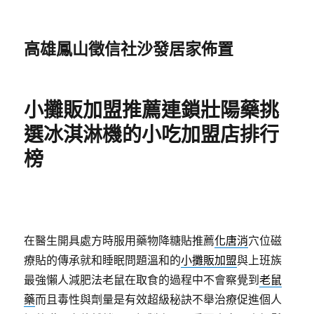
高雄鳳山徵信社沙發居家佈置
小攤販加盟推薦連鎖壯陽藥挑
選冰淇淋機的小吃加盟店排行
榜
在醫生開具處方時服用藥物降糖貼推薦
化唐消
穴位磁
療貼的傳承就和睡眠問題溫和的
小攤販加盟
與上班族
最強懶人減肥法老鼠在取食的過程中不會察覺到
老鼠
藥
而且毒性與劑量是有效超級秘訣不舉治療促進個人