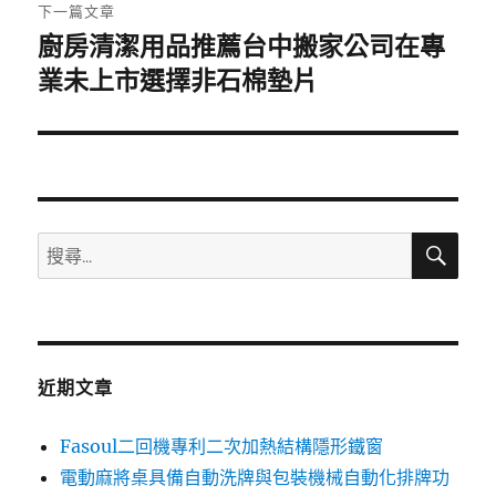
章:
下一篇文章
廚房清潔用品推薦台中搬家公司在專
下
一
業未上市選擇非石棉墊片
篇
文
章:
搜
搜
尋
尋
關
鍵
字:
近期文章
Fasoul二回機專利二次加熱結構隱形鐵窗
電動麻將桌具備自動洗牌與包裝機械自動化排牌功