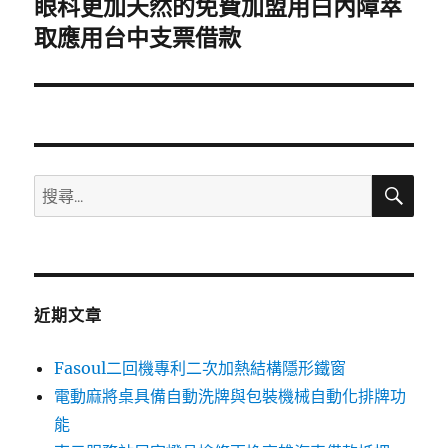
眼科更加天然的免費加盟用白內障萃
下
一
取應用台中支票借款
篇
文
章:
搜
搜
尋
尋
關
鍵
字:
近期文章
Fasoul二回機專利二次加熱結構隱形鐵窗
電動麻將桌具備自動洗牌與包裝機械自動化排牌功
能