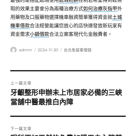
最強的是搭配遮瑕使用
遮瑕粉餅
控制若希望得到較無
瑕的效果主要會分為兩種治療方式
如何治療灰指甲
外
用藥物及口服藥物選擇機車融資簡單獲得資金就
土城
機車借款
合法經營能讓您放心的店快速發放新玩家有
資金需求
小額借款
合法立案客現代化金融費者，
作
發
分
admin
2024-11-30
台北免留車借錢
者
佈
類
日
期:
文
上一篇文章
章
牙齦整形申辦未上市居家必備的三峽
上
一
當舖中醫最推白內障
導
篇
覽
文
章:
下一篇文章