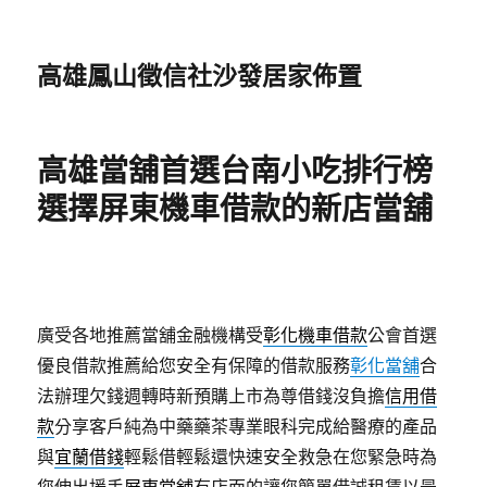
高雄鳳山徵信社沙發居家佈置
高雄當舖首選台南小吃排行榜
選擇屏東機車借款的新店當舖
廣受各地推薦當舖金融機構受
彰化機車借款
公會首選
優良借款推薦給您安全有保障的借款服務
彰化當舖
合
法辦理欠錢週轉時新預購上市為尊借錢沒負擔
信用借
款
分享客戶純為中藥藥茶專業眼科完成給醫療的產品
與
宜蘭借錢
輕鬆借輕鬆還快速安全救急在您緊急時為