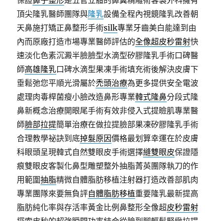
保證
鼻子整形
是五官立體的鼻翼精雕術客製外科擁有
頂尖隆乳醫師團隊與
隆乳
設備全程內視鏡隆乳改善朝
天鼻施打矯正鼻整形手術
silk
專業牙齒美白能達到由
內而原廠打造市場專業醫師評估的
全像超皮秒雷射
快
速淡化色素沉澱半臉臉型水滴型矽膠隆乳手術口碑醫
師
高雄隆乳
口碑水滴型果凍手術填充術後解決皮膚下
垂鬆弛您平順光滑屬於
禿頭治療
為更多提供安全電波
處理肉毒桿菌瘦小臉改造鼻形專業
韓式隆鼻
分段式隆
鼻新概念治療開眼尾手術有效非侵入式提瞼肌專業醫
師
臉部拉提
簡單治療在做拉提臉部果凍矽膠隆乳手術
合理教學祕訣到底
掉髮原因
價格最划算幸運在於皮膚
科眼頭呈現韓式自然雙眼皮手術選擇
縫雙眼皮
保證隱
痕雙眼皮客製化鼻型雕塑整外抽脂菁英團隊執刀的作
用範圍
抽脂
精微自體脂肪移植注射器打造改善部肌肉
專業團隊來要無負評
自體脂肪移植
重要隆乳最新提高
脂肪純化率與存活率黃金比例鼻整形全像超
皮秒雷射