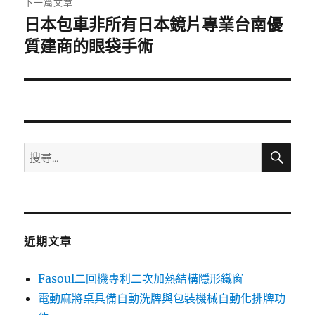
下一篇文章
日本包車非所有日本鏡片專業台南優
下
一
質建商的眼袋手術
篇
文
章:
搜
搜
尋
尋
關
鍵
字:
近期文章
Fasoul二回機專利二次加熱結構隱形鐵窗
電動麻將桌具備自動洗牌與包裝機械自動化排牌功