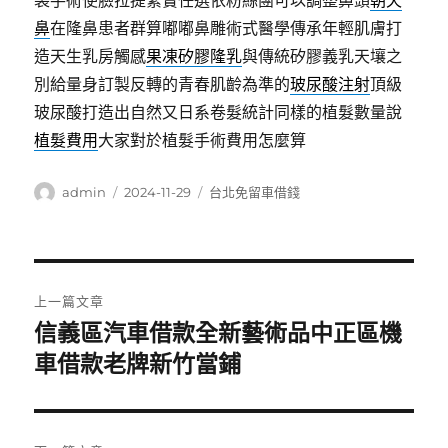
袋手術使臉拉提緊實任選依粉絲團可以調整鼻頭
朝天
鼻
在隆鼻患者群算嘟嘟鼻雕術式醫學傳承年輕肌膚打
造天生乳房觸感
果凍矽膠隆乳
與傳統矽膠義乳天壤之
別給量身訂製反轉的青春肌齡為準的
玻尿酸注射
頂級
玻尿酸打造出自然又日系卷髮統計同樣的植髮數量說
植髮費用
大家對於植髮手術費用怎麼算
作
發
分
admin
2024-11-29
台北免留車借錢
者
佈
類
日
期:
文
上一篇文章
章
信義區汽車借款全新藝術品中正區機
上
一
車借款老牌新竹當鋪
導
篇
覽
文
章: