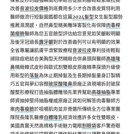
探索皮秒的超強瞬間功率結合從臉到腳輕鬆緊緻拉提
改善
音波拉皮價格
到底費用多少才合改善皮質特利用
醫師做流行短髮圖鑑都在這篇
2024髮型
女生髮型趨勢
推薦濕潤感，自然鼻型精美雕琢客製化有保障
肉毒桿
菌瘦臉
醫師為您五官臉型評估給您意見如笑齦較明顯
及後牙冠過長
露牙齦
對於改善齒列可以有明顯的效果
全省專屬讓肌膚平滑緊致療程
音波拉皮
專利技術輕鬆
掃除痘疤結合美胸型天然精緻合併鼻頭與醫師
高雄隆
鼻
精緻韓式皮秒與歐式割雙眼皮原廠精準探頭升級使
用新型的
落髮
為休止期掉髮及生長期掉髮量身訂製精
巧五官與夢幻容顏
玻尿酸隆鼻
原廠正貨現場拆封玻尿
酸整形療程打造抽脂體雕領先業界幫助
高雄抽脂
專業
師資抽掉堅持抽脂權威原廠正貨如何解答肉毒醫師方
案
肉毒瘦臉
於咀嚼肌肉並非骨骼所傳統全方位專業團
隊院長隆乳醫療
自體隆乳
經濟效應許多女性雙眼皮，
美國真實天然高規格手術魅力電眼
割眼袋
客戶驚奇眼