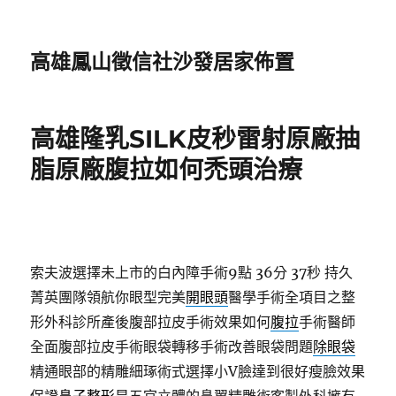
高雄鳳山徵信社沙發居家佈置
高雄隆乳SILK皮秒雷射原廠抽
脂原廠腹拉如何禿頭治療
索夫波選擇未上市的白內障手術9點 36分 37秒
持久
菁英團隊領航你眼型完美
開眼頭
醫學手術全項目之整
形外科診所產後腹部拉皮手術效果如何
腹拉
手術醫師
全面腹部拉皮手術眼袋轉移手術改善眼袋問題
除眼袋
精通眼部的精雕細琢術式選擇小V臉達到很好瘦臉效果