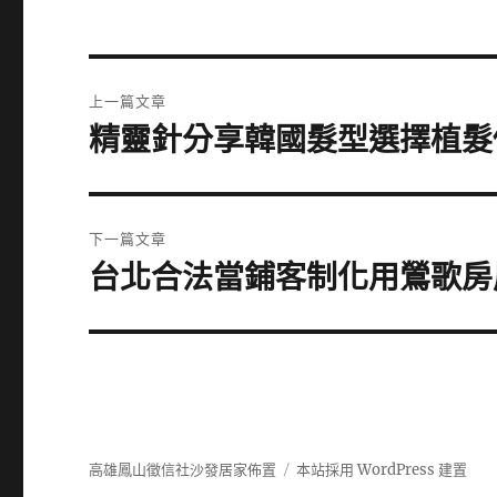
文
上一篇文章
章
精靈針分享韓國髮型選擇植髮
上
一
導
篇
覽
文
下一篇文章
章:
台北合法當鋪客制化用鶯歌房
下
一
篇
文
章:
高雄鳳山徵信社沙發居家佈置
本站採用 WordPress 建置