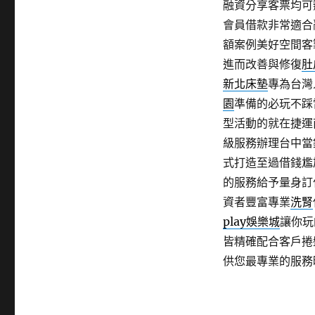
融資分享客票均可
會員借款非常適合
額案例美好空間客
進而改善與修復
肚
新北床墊
專為台灣
園
準備的必玩不踩
型活動的就在捷運
級服務辦理台中當
式打造至過借錢尷
的服務給予量身訂
資者豐富專業
洗腎
play娛樂城
讓你玩
皆精確配合客戶捲
供您最專業的服務