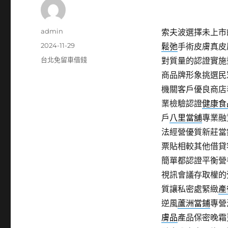
作
admin
索夫波選擇未上市的
者
發
2024-11-29
鬆弛
手術皮膚真皮
佈
分
台北免留車借錢
對質量的認證實施
日
類
商品牌形象挑選民
期:
機關客戶優良商店
業檢驗認證
健康食
戶
八里當舖
專業融
法經營優質新莊當
票貼相較其他借貸
簡單都認證平衡營
視訊會議存取權的
質讓私密處緊緻
產
逆風
蘆洲當鋪
專營
膚品
產品保密晚霜