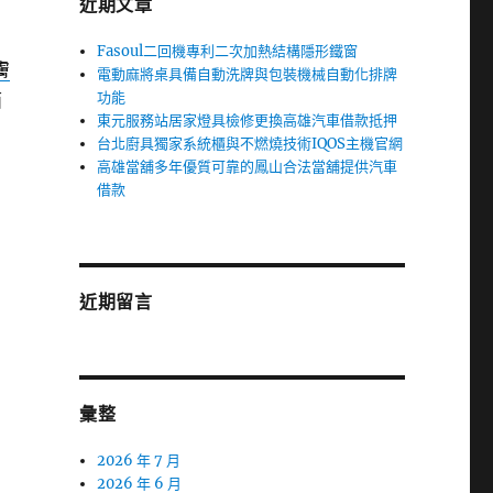
近期文章
Fasoul二回機專利二次加熱結構隱形鐵窗
膚
電動麻將桌具備自動洗牌與包裝機械自動化排牌
功能
面
東元服務站居家燈具檢修更換高雄汽車借款抵押
台北廚具獨家系統櫃與不燃燒技術IQOS主機官網
高雄當舖多年優質可靠的鳳山合法當舖提供汽車
借款
近期留言
彙整
2026 年 7 月
2026 年 6 月