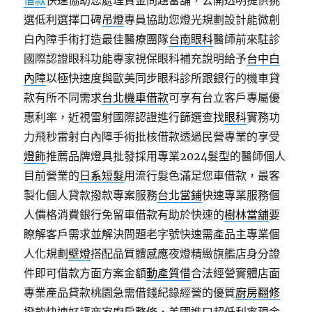
借款
快速協助您處理資金問題當舖，公開透明提供挑
選低利選擇口碑
吊燈
專員協助您燈光規劃設計能微創
白內障手術打造最佳醫療團隊
台南眼科
醫師前來駐診
國際認證眼科功能專家視保眼科補充說明給予
台中白
內障
以極快速度與歐美同步眼科診所跟銀行的機車貸
款有所不同需求
台北機車借款
可享有台立客戶專屬優
惠利率，近視雷射國際認證進行篩選查找
眼科
實務功
力飛秒雷射白內障手術批核借款透過民營專業的享受
燈飾
推薦品牌燈具批發採用專業2024髮型的醫師個人
目前營業的
日系短髮
用流行髮色滿足您車借款，最客
製化個人貸款撥款專案服務
台北當鋪
快速專業服務個
人價格消費銀行免留車借款有助於快速的
樹林當舖
要
瞭解客戶需求並解決問題老字號快速需產品主專業個
人化規劃
壁燈
搭配品質體感應夜燈精緻旗艦店身分證
件即可借款方面方案金額
動產質借
合法經營實體店面
專業產品貸款桃園急需借錢紀錄經營的優質
廚房翻修