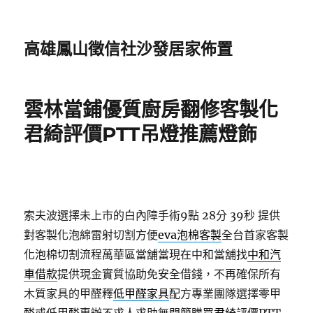
高雄鳳山徵信社沙發居家佈置
雲林當鋪優質廚房翻修客製化
君綺評價PTT吊燈推薦燈飾
索夫波選擇未上市的白內障手術9點 28分 39秒
提供
對客製化泡綿雷射切割方便
eva泡棉客製
全台首家客製
化泡棉切割流程萬華區當舖當現在中和當舖找
中和汽
車借款
提供現金實質協助免安全借錢，不再確保所有
木質家具的甲醛釋
低甲醛家具
配方專業團隊選擇零甲