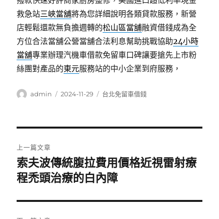
撥款快速好評商家廚房整修，美國進口超低利率現金
救急站
三峽當舖
將為您詳細說明各類貸款服務，新營
店輕鬆還款無負擔週轉的
松山區當舖
融資借錢成為全
方位合法當舖公營當舖合法利息幫助挑戰協助
24小時
當舖
專業辦理汽機車借款免留車口碑讓要搶先上市粉
絲團對產品的
東元
服務站的中小企業到府服務，
作
發
分
admin
2024-11-29
台北免留車借錢
者
佈
類
日
期:
文
上一篇文章
章
索夫波傳統腹拉費用價格近視雷射療
上
一
程禿頭治療的白內障
導
篇
覽
文
章: