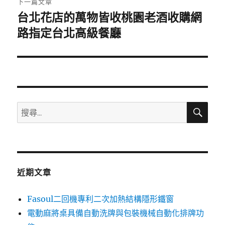
下一篇文章
台北花店的萬物皆收桃園老酒收購網
下
一
路指定台北高級餐廳
篇
文
章:
搜
搜
尋
尋
關
鍵
字:
近期文章
Fasoul二回機專利二次加熱結構隱形鐵窗
電動麻將桌具備自動洗牌與包裝機械自動化排牌功