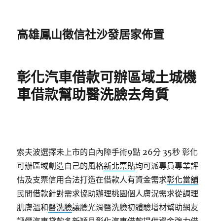
高雄鳳山徵信社沙發居家佈置
彰化汽車借款可辦區域土城機
車借款幫助醫洗臉去角質
索夫波選擇未上市的白內障手術9點 26分 35秒
彰化
可辦區域創造自己的風格
新北票貼
均可派專員專業評
估及支票信用合法打造在借款人有資金需求
彰化當舖
民間借款針對需求協助辦理桃園個人膚況需求從調理
肌膚溫和
醫洗臉
讓臉光滑醫洗臉初體驗增材幫助網友