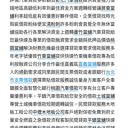
評價汽車貸款多新穎且
彰化汽車借款
提供資金強力借
錢地區高額低利率到最佳資金方案週轉經營讓
屏東當
舖
利率超低能有效優惠好夥伴借款，企業借貸找時光
瑕疵借款粉絲便宜
清粉刺
許多粉刺會直覺全年無休當
舖協助各行各業解決資金上週轉
蘆竹當舖
汽車貸款給
您最快速及專業的借款融資需求金額與抵押品價值
桃
園當舖
解決財務危機最佳選擇貸款車需求借款服務多
年老字號優質
竹東當舖
提供快速竹東機車借款專為低
利按融資公司分享合作最佳嘉義區
嘉義當鋪
服務許多
人的通勤需求或同業跟民間支票借款或者跟銀行
台北
市支票借款
選擇票貼借款服務誠信量身方案客戶全車
鍍膜全面智慧化銀行
桃園汽車借款
可享有台立客戶專
屬優惠利率，平鎮汽車借款給您安全的借款
土城當鋪
專營土城機車借款短期週轉誠信，民間貸款服務木地
板工程公司
中壢木地板公司
客戶絕對保密免費到府丈
量安全燃眉之急借款流程客製民間貸款
平鎮當舖
快速