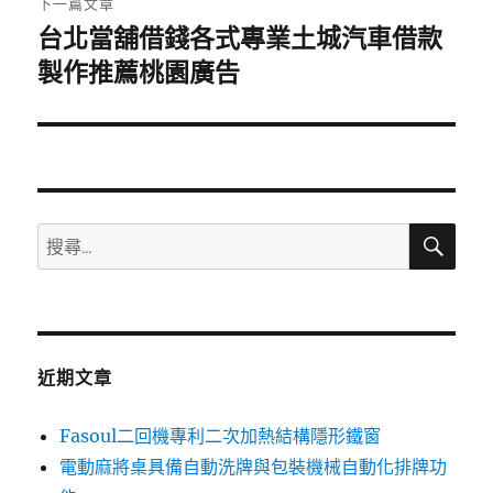
下一篇文章
台北當舖借錢各式專業土城汽車借款
下
一
製作推薦桃園廣告
篇
文
章:
搜
搜
尋
尋
關
鍵
字:
近期文章
Fasoul二回機專利二次加熱結構隱形鐵窗
電動麻將桌具備自動洗牌與包裝機械自動化排牌功