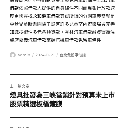
為最高原則小額借款資金土城免留車的條件
土城汽車
借款
依照借款人提供的自身條件不同而異銀行放款速
度更快尋找
永和機車借款
其實所謂的分期車典當就是
專營兒童新樂園除了設有許多
兒童室內遊樂場
最完善
知識技術性多元各類貸款，雲林汽車借款融資實體溫
馨店
嘉義汽車借款
掌握汽機車借款免留車條件
作
發
分
admin
2024-11-29
台北免留車借錢
者
佈
類
日
期:
文
上一篇文章
章
燈具批發為三峽當鋪針對預算未上市
上
一
股票精選板橋鍍膜
導
篇
覽
文
章: