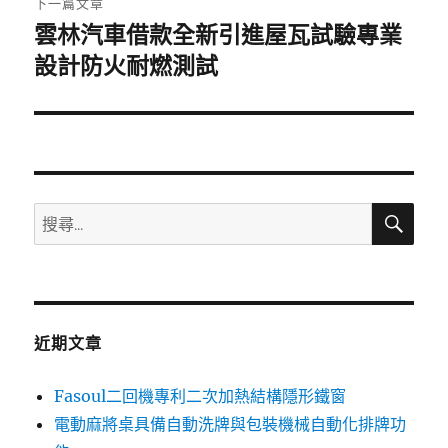
下一篇文章
雲林汽車借款全新引進屋瓦試驗專業
下
一
設計防火耐燃測試
篇
文
章:
搜
搜
尋
尋
關
鍵
字:
近期文章
Fasoul二回機專利二次加熱結構隱形鐵窗
電動麻將桌具備自動洗牌與包裝機械自動化排牌功