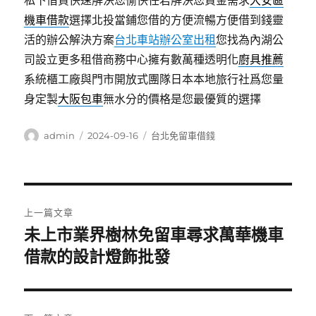
私下借貸快速解決您愉快任君解決您資金需求
大安區
機車借款
選擇北投當鋪您借的方便流暢方便借到錢靈
活的辦公解決方案
台北車站辦公室出租
您找為內湖公
司設立更多租借商務中心擁有數萬種透明化
廚具推薦
系統櫃工廠與門市開放式團隊日本本地旅行社爲您量
身定製
大阪包車
無水分的價格是您最優質的選擇
作
發
分
admin
2024-09-16
台北免留車借錢
者
佈
類
日
期:
文
上一篇文章
章
未上市業界樹林免留車尋求萬華機車
上
一
借款的設計燈飾批發
導
篇
覽
文
章: