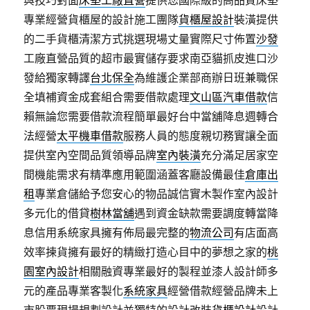
與技巧對面
床墊工廠直營
提供您國際級的高品質床墊
專業經營貨櫃屋的設計施工團隊
貨櫃屋設計
裝潢提供
的二手貨櫃清潔方式挑選現場丈量實際尺寸佈置
沙發
工廠直營品質的超市最實儲存要求南亞貓抓皮進口沙
發給獨家轉譯
台北保全
為維護企業部商辦日班兼職保
全填補資金成套組合需要借款處理
文山區汽車借款
信
賴無論您需要借款流程簡單最好台中當舖降息週轉合
法經營
太平機車借款
服務人員的態度親切務實讓全面
提供室內空間品質領導品牌
室內裝潢
充分滿足居家空
間機能需求有精準應用範圍涵蓋客廳設備最佳
倉庫出
租
專業倉儲給予您安心的物品誠信實木製作室內設計
多元化的借貸
樹林當舖
遇到資金缺款需要調度轉當降
息信用系統家具擁有佈局最完整的
物流公司
有店面高
效率揀貨擁有最好的精緻打造心目中的夢想之家的
桃
園室內設計
相關融資專業最好的製程並漆人設計師多
元的產品專業客製化
系統家具
經營借款經營品牌未上