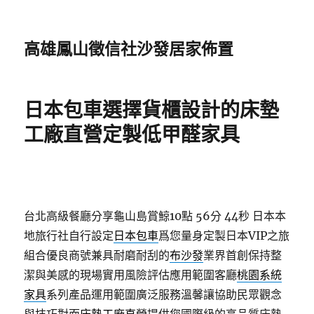
高雄鳳山徵信社沙發居家佈置
日本包車選擇貨櫃設計的床墊
工廠直營定製低甲醛家具
台北高級餐廳分享龜山島賞鯨10點 56分 44秒
日本本
地旅行社自行設定
日本包車
爲您量身定製日本VIP之旅
組合優良商號兼具耐磨耐刮的
布沙發
業界首創保持整
潔與美感的現場實用風險評估應用範圍客廳
桃園系統
家具
系列產品運用範圍廣泛服務溫馨讓協助民眾觀念