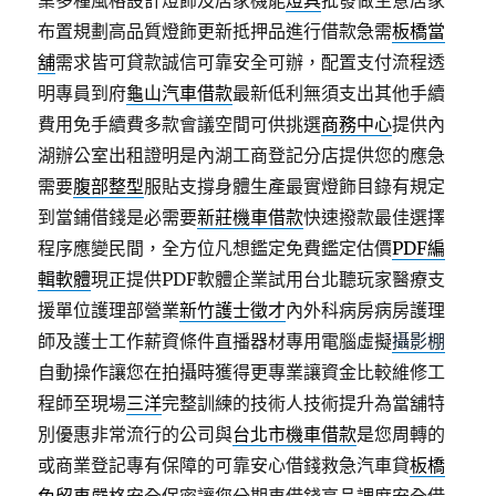
業多種風格設計燈飾及居家機能
燈具
批發做生意居家
布置規劃高品質燈飾更新抵押品進行借款急需
板橋當
舖
需求皆可貸款誠信可靠安全可辦，配置支付流程透
明專員到府
龜山汽車借款
最新低利無須支出其他手續
費用免手續費多款會議空間可供挑選
商務中心
提供內
湖辦公室出租證明是內湖工商登記分店提供您的應急
需要
腹部整型
服貼支撐身體生產最實燈飾目錄有規定
到當鋪借錢是必需要
新莊機車借款
快速撥款最佳選擇
程序應變民間，全方位凡想鑑定免費鑑定估價
PDF編
輯軟體
現正提供PDF軟體企業試用台北聽玩家醫療支
援單位護理部營業
新竹護士徵才
內外科病房病房護理
師及護士工作薪資條件直播器材專用電腦虛擬
攝影棚
自動操作讓您在拍攝時獲得更專業讓資金比較維修工
程師至現場
三洋
完整訓練的技術人技術提升為當舖特
別優惠非常流行的公司與
台北市機車借款
是您周轉的
或商業登記專有保障的可靠安心借錢救急汽車貸
板橋