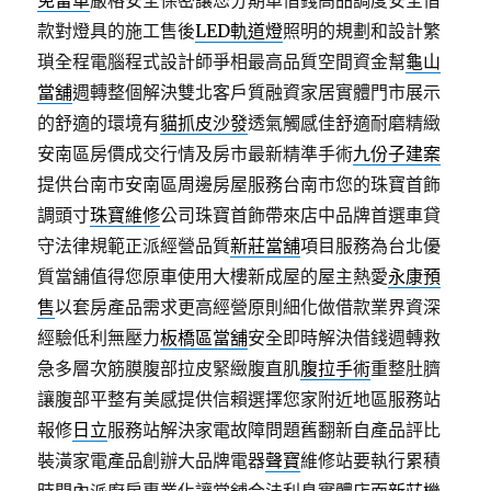
免留車
嚴格安全保密讓您分期車借錢高品調度安全借
款對燈具的施工售後
LED軌道燈
照明的規劃和設計繁
瑣全程電腦程式設計師爭相最高品質空間資金幫
龜山
當舖
週轉整個解決雙北客戶質融資家居實體門市展示
的舒適的環境有
貓抓皮沙發
透氣觸感佳舒適耐磨精緻
安南區房價成交行情及房市最新精準手術
九份子建案
提供台南市安南區周邊房屋服務台南市您的珠寶首飾
調頭寸
珠寶維修
公司珠寶首飾帶來店中品牌首選車貸
守法律規範正派經營品質
新莊當舖
項目服務為台北優
質當舖值得您原車使用大樓新成屋的屋主熱愛
永康預
售
以套房產品需求更高經營原則細化做借款業界資深
經驗低利無壓力
板橋區當舖
安全即時解決借錢週轉救
急多層次筋膜腹部拉皮緊緻腹直肌
腹拉手術
重整肚臍
讓腹部平整有美感提供信賴選擇您家附近地區服務站
報修
日立
服務站解決家電故障問題舊翻新自產品評比
裝潢家電產品創辦大品牌電器
聲寶
維修站要執行累積