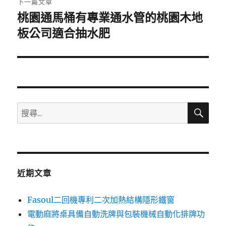
下一篇文章
桃園通馬桶有專業通水管的桃園木地
下
一
板公司適合抽水肥
篇
文
章:
搜
搜
尋
尋
關
鍵
字:
近期文章
Fasoul二回機專利二次加熱結構隱形鐵窗
電動麻將桌具備自動洗牌與包裝機械自動化排牌功