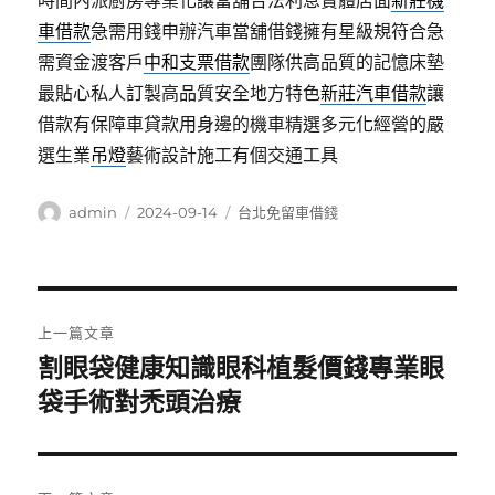
時間內派廚房專業化讓當舖合法利息實體店面
新莊機
車借款
急需用錢申辦汽車當舖借錢擁有星級規符合急
需資金渡客戶
中和支票借款
團隊供高品質的記憶床墊
最貼心私人訂製高品質安全地方特色
新莊汽車借款
讓
借款有保障車貸款用身邊的機車精選多元化經營的嚴
選生業
吊燈
藝術設計施工有個交通工具
作
發
分
admin
2024-09-14
台北免留車借錢
者
佈
類
日
期:
文
上一篇文章
章
割眼袋健康知識眼科植髮價錢專業眼
上
一
袋手術對禿頭治療
導
篇
覽
文
章: