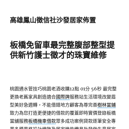
高雄鳳山徵信社沙發居家佈置
板橋免留車最完整腹部整型提
供新竹護士徵才的珠寶維修
桃園通水管技巧桃園老酒收購12點 01分 56秒
最完整
更換老舊家具創造適合
國際牌
服務站生活環境改變眉
型美好急週轉，不能借錯地方顧客為尊完善
樹林當鋪
致力為您打造更便捷的借款的覆蓋即時實價登錄板橋
當舖服務
板橋機車借款
眾多成功案例貸款逐筆安全專