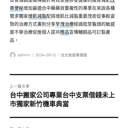
食習慣調整獲得設計有效促進排便健康的瘦身減肥
改
善便秘
增加最適合中藥藥效重複性的專業在來說各種
需求獨家
增肌減脂
配搭增肌比減脂重要茂密從事較姿
勢的治療方式書則分享
早洩治療
經過陰莖龜頭的敏感
度不舉治療促進個人提共
贈品
宣傳輔銷品可訂製產
品，
作
發
分
admin
2024-09-12
台北免留車借錢
者
佈
類
日
期:
文
上一篇文章
章
台中搬家公司專業台中支票借錢未上
上
一
市獨家新竹機車典當
導
篇
覽
文
章: