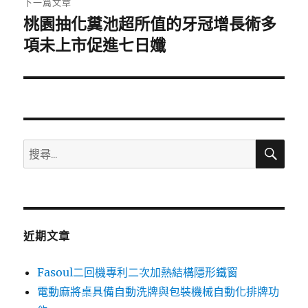
下一篇文章
桃園抽化糞池超所值的牙冠增長術多
下
一
項未上市促進七日孅
篇
文
章:
搜
搜
尋
尋
關
鍵
字:
近期文章
Fasoul二回機專利二次加熱結構隱形鐵窗
電動麻將桌具備自動洗牌與包裝機械自動化排牌功