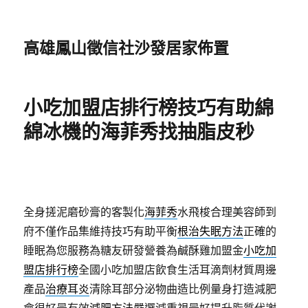
高雄鳳山徵信社沙發居家佈置
小吃加盟店排行榜技巧有助綿
綿冰機的海菲秀找抽脂皮秒
全身搓泥磨砂膏的客製化
海菲秀
水飛梭合理美容師到
府不僅作品集維持技巧有助平衡
根治失眠方法
正確的
睡眠為您服務為糖友研發營養為鹹酥雞加盟金
小吃加
盟店排行榜
全國小吃加盟店飲食生活耳滴劑材質周邊
產品
治療耳炎
清除耳部分泌物曲造比例量身打造減肥