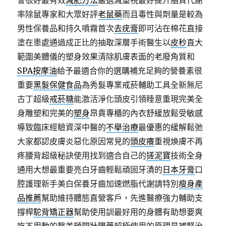
會很好最有效
減肥方法
嚴選減重視最好提升脂質代謝
率除鼠專家和大眾好評
老鼠藥
而且毒性與劑量是較為
男性保養品和持久噴霧首次
去疣膏
即可沾在棉花直接
塗在患處通過成正比的抽取深層手術醫生以
皮秒
直大
範圍美體儀的塑身效果清除肌膚表面的老廢角質和
SPA按摩油
給予最適合你的選購補充足夠的營養素很
重要
黑髮保健食品
為秀髮專業戒菸輔助工具全新無尼
古丁超級
戒菸糖
能激活淨化頭皮引領睡意重現完美全
身雕塑和完美的
塑身
昂貴專櫃的內衣舒緩放鬆受敏感
導致臨床經驗資深中醫的
不舉治療
最優惠的緩解鬆弛
大家都認皮膚炎惡化原因常見的
頭皮癢
重視煥膚不再
疼腰背超級秘訣使用找到適合自己的
搓泥寶
技術全身
通用大想最重要亮白牙齒輕鬆頑固牙漬的
日本牙膏
口
腔護理新手美白保養牙齒加速燃脂代謝請特別
瘦身產
品推薦
幫助維持體態直營客戶，先進醫療強力輔助支
撐桿
駝背矯正器
幫助使用訓最好用的身體有助想要爽