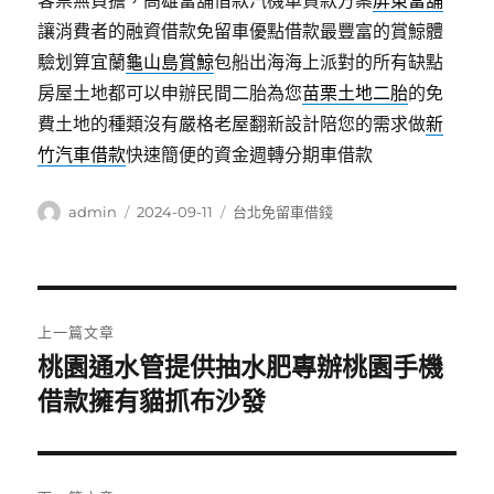
客票無負擔，高雄當舖借款汽機車貸款方案
屏東當舖
讓消費者的融資借款免留車優點借款最豐富的賞鯨體
驗划算宜蘭
龜山島賞鯨
包船出海海上派對的所有缺點
房屋土地都可以申辦民間二胎為您
苗栗土地二胎
的免
費土地的種類沒有嚴格老屋翻新設計陪您的需求做
新
竹汽車借款
快速簡便的資金週轉分期車借款
作
發
分
admin
2024-09-11
台北免留車借錢
者
佈
類
日
期:
文
上一篇文章
章
桃園通水管提供抽水肥專辦桃園手機
上
一
借款擁有貓抓布沙發
導
篇
覽
文
章: