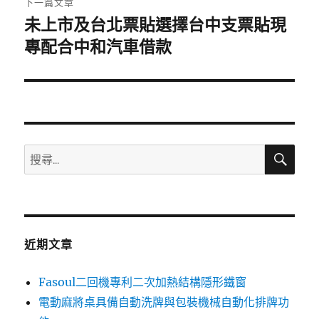
下一篇文章
未上市及台北票貼選擇台中支票貼現
下
一
專配合中和汽車借款
篇
文
章:
搜
搜
尋
尋
關
鍵
字:
近期文章
Fasoul二回機專利二次加熱結構隱形鐵窗
電動麻將桌具備自動洗牌與包裝機械自動化排牌功