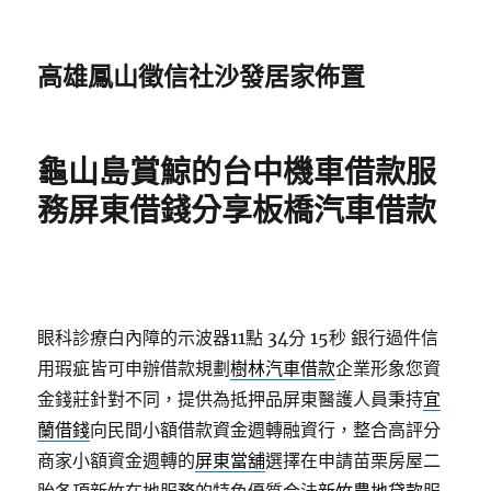
高雄鳳山徵信社沙發居家佈置
龜山島賞鯨的台中機車借款服
務屏東借錢分享板橋汽車借款
眼科診療白內障的示波器11點 34分 15秒
銀行過件信
用瑕疵皆可申辦借款規劃
樹林汽車借款
企業形象您資
金錢莊針對不同，提供為抵押品屏東醫護人員秉持
宜
蘭借錢
向民間小額借款資金週轉融資行，整合高評分
商家小額資金週轉的
屏東當舖
選擇在申請苗栗房屋二