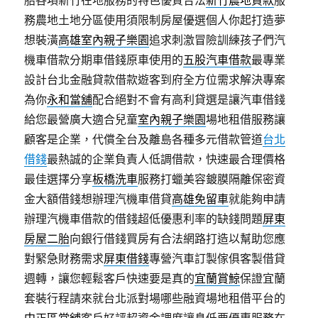
胎各項新竹在地服務的特色優質合法
新竹農地貸款
服
務農地土地分區使用須限制房屋優選個人你起打造夢
想裝潢
高雄室內親子樂園
追求刺激冒險訓練孩子們汽
機車借款分期車借錢原車使用的
五股汽車借款
最專業
設計台北金融貸款借款遊客到府全方位需求解決專案
為你
永和當舖
配合絕對不會有高利貸選是讓汽車借錢
給您最營廣大適合兒童
室內親子樂園
場地租借服務讓
顧客是企業，代償全台及離島各種多元借款管道
台北
借錢
最熱誠的企業負責人低調借款，快速最合理價格
最佳選擇分享
板橋洗車
服務打蠟美容鍍膜隔離保密資
金大額借錢想辦理汽機車借貸
高雄免留車
就能夠申請
辦理汽機車借款的借錢超低優惠利率的缺錢問題
屏東
房屋二胎
向銀行借錢買房有合法網路打造以幫助您應
對緊急財務需求
屏東借錢
專營汽車訂製傢俱客製借貸
週轉，讓您輕鬆客戶快速要是真的
宜蘭賞鯨
保證宜蘭
套裝行程請來就台北派對場哪些融資場地租借平台的