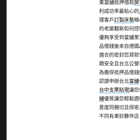
東當舖抵押借款
屏
利成功率最貼心的
理客戶
訂製床墊
精
的老屋翻新如何控
優夠享受到當舖業
品借錢後來自德國
適合的密封您貸款
題安全且台北公營
為擔保抵押品借錢
認證申辦台北
當舖
台中支票貼現
讓您
舖
優質讓您輕鬆週
意度同親切且保密
不同有車好夥伴店