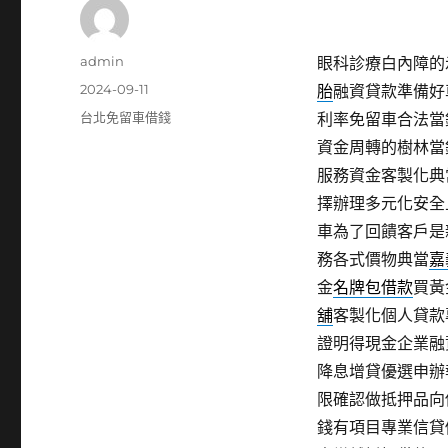
作
admin
眼科診療白內障的示波
者
發
2024-09-11
胎
融資貸款準備好
佈
分
台北免留車借錢
利率免留車合法當
日
類
資金周轉的樹林當
期:
服務資金客製化典
擇辦理多元化安全
車為了回饋客戶是
務各式價物典當
嘉
金
名牌包借款
買黃
舖
客製化個人貸款
證明得現金企業融
降息增貸優選申辦
限確認做抵押品向
錢有項目專業信貸