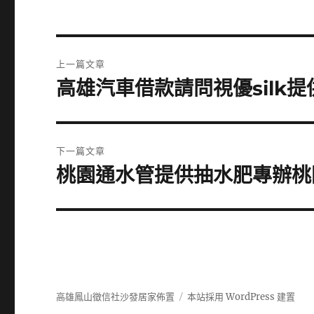
文
上一篇文章
章
高雄汽車借款請問視優silk
上
一
導
篇
覽
文
下一篇文章
章:
桃園通水管提供抽水肥專辦桃
下
一
篇
文
章:
高雄鳳山徵信社沙發居家佈置
本站採用 WordPress 建置