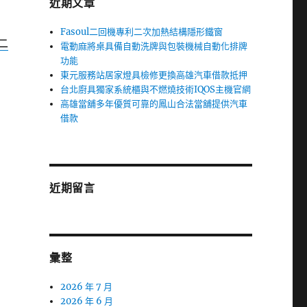
近期文章
Fasoul二回機專利二次加熱結構隱形鐵窗
二
電動麻將桌具備自動洗牌與包裝機械自動化排牌
功能
東元服務站居家燈具檢修更換高雄汽車借款抵押
台北廚具獨家系統櫃與不燃燒技術IQOS主機官網
高雄當舖多年優質可靠的鳳山合法當舖提供汽車
借款
近期留言
彙整
2026 年 7 月
2026 年 6 月