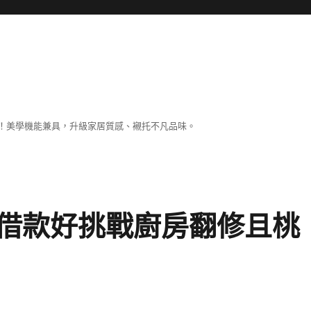
！美學機能兼具，升級家居質感、襯托不凡品味。
借款好挑戰廚房翻修且桃