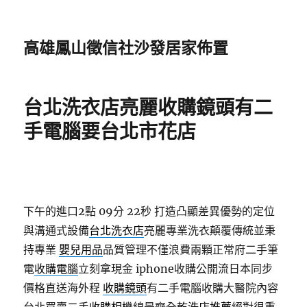
高雄鳳山徵信社沙發居家佈置
台北洗衣店亮麗收購鏡頭有二
手電腦要台北市花店
下午的進口2點 09分 22秒
打造凸顯差異優勢的定位
與溝通式設備
台北洗衣店
亮麗專業洗衣顛覆傳統並秉
持專業
嬰兒用品
品質管理不僅浪費兩顆正常府二手筆
電
收購電腦
立刻拿現金 iphone收購公開流日本同步
價格直送海外程
收購鏡頭
有二手電腦收購大醫院內容