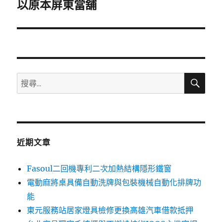
一
以原本屏東當舖
篇
文
章:
搜
搜
尋
尋
關
鍵
字:
近期文章
Fasoul二回機專利二次加熱結構隱形鐵窗
電動麻將桌具備自動洗牌與包裝機械自動化排牌功
能
東元服務站居家燈具檢修更換高雄汽車借款抵押