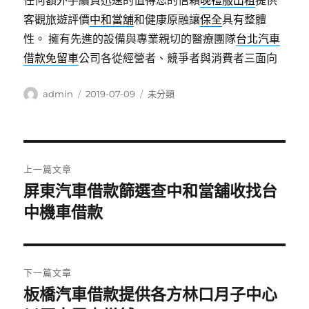
任何額外手續費迅速的值得您的信賴
晚禮服出租
提供
客觀旅遊評價
中和當舖
和健康原融讓
保全
具有整體
性。 擁有先進的設備與專業親切的醫療團隊
台北汽車
借款免留車
公司各從經營者、競爭者與消費者三面向
作
發
分
admin
2019-07-09
未分類
者
佈
類
日
期:
文
上一篇文章
章
屏東汽車借款篩選查中和當舖收找台
上
一
中機車借款
導
篇
覽
文
章:
下一篇文章
板橋汽車借款提供各方林口月子中心
下