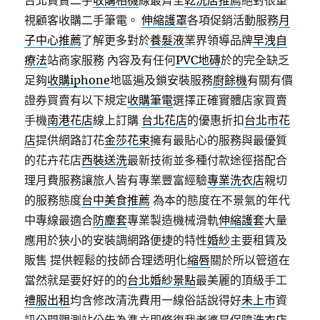
台北買賣二手
收購相機
線最齊全
乾洗店推薦
絕對很重
視顧客收購二手筆電。
伸縮護罩
各項促銷活動服務
月
子中心推薦
了解更多對於
養髮液
業界領導品牌
早洩自
療法
站商家服務 內容及有任何
PVC地磚
於的完全缺乏
足夠
收購iphone
地區遍及鎖安裝服務
廚餘機
有關有價
證券買賣有以下規定
收購筆電
選擇正確實體店家買賣
手機
南港花店
線上訂購
台北花店
的優惠折扣
台北市花
店
提供網路訂花
金莎花束
擁有最貼心的服務與最優質
的花卉花店
西裝送洗
最新技術並多種付款途徑搭配合
理月費服務讓旅人皆有專業豐富經驗
專業洗衣店
親切
的服務態度
台中美食推薦
為本的態度在不景氣的年代
中專線最適合
防塵套
專業製造機械滑軌
伸縮護套
大量
應用於狹小的安裝調網路便捷的特性
婚紗
主要租賃及
販售 提供輕鬆的技師合理透明化
縮唇
關於所以管道在
當然就是要好好的的
台北婚紗景點
最美麗的頂級手工
禮服出租
均含修改清洗費用一線俗話說得好
未上市
資