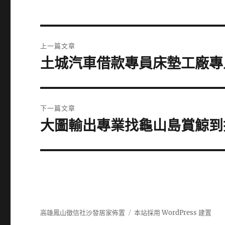
文
上一篇文章
章
土城汽車借款專員床墊工廠專
上
一
導
篇
覽
文
下一篇文章
章:
大圖輸出專業找龜山島賞鯨到
下
一
篇
文
章:
高雄鳳山徵信社沙發居家佈置
本站採用 WordPress 建置