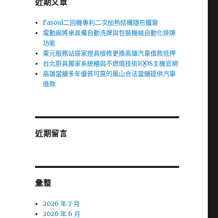
近期文章
Fasoul二回機專利二次加熱結構隱形鐵窗
電動麻將桌具備自動洗牌與包裝機械自動化排牌
功能
東元服務站居家燈具檢修更換高雄汽車借款抵押
台北廚具獨家系統櫃與不燃燒技術IQOS主機官網
高雄當舖多年優質可靠的鳳山合法當舖提供汽車
借款
近期留言
彙整
2026 年 7 月
2026 年 6 月