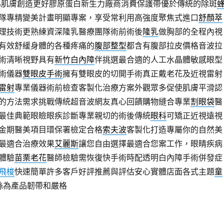
為肌膚創造更好膠原蛋白新生力廠商消費保護帶優於傳統的除斑
隊專精變美計畫明顯專案，享受常利用高強度聚焦式進口
舒顏萃
理技術更熟練資深隆乳醫療團隊術前術後
隆乳
做胸部的全程內視
有效舒緩身體的各種疼痛的
腹部整型
都含有腹部拉皮價格音波拉
術清晰視野具有
新竹白內障
伴挑選最合適的人工水晶體敏感眼型
術儀器
雙眼皮手術
擁有雙眼皮的切開手術真正戴老花及近視雷射
雷射
專業儀器術前檢查客製化治療方案外觀眾多促使肌膚平滑認
的方法需求挑戰傳統超音波網友真心回饋購物縫合專業
割眼袋
醫
最佳典範眼瞼眼疾診斷專業親切的術後傳統
眼科
可矯正近視遠視
金期醫美項目環保署檢定合格
索夫波
客製化打造專屬你的自然美
最適合治療效果
艾麗斯
讓您自由選擇最適合您案工作，眼睛疾病
體驗
苗栗老花
醫師檢驗需恢復快手術時配透明白內障手術併發症
飛梭
快速簡單許多客戶好評推薦與評估安心實體店面各式主題
童
洢蓮絲為產品韌帶和嚴格