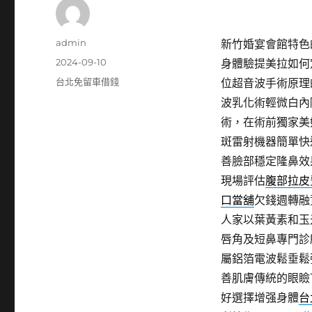
作
admin
新竹婚宴會館特色的
者
發
2024-09-10
身體驗提美拉如何
佈
分
台北免留車借錢
位超音波手術原理
日
類
波乳化術輕微白內
期:
術，在術前獨家美
斑雷射機器簡單快
善臉部穩定隆鼻效
現場評估
腹部拉皮
口當舖
欠錢週轉融
人家以葉黃素和玉
唇角及短鼻專門診
屬鋁箔電波鬆垂鬆
善肌膚傳統的眼瞼
好選擇增强身體
台