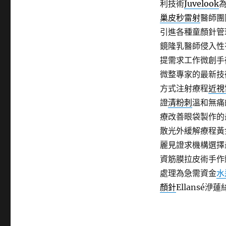
利技術
Juvelook
巢皮秒雷射
醫師團
引進各種童顏針管
鏡隆乳醫師侵入性
提需求工作微創手
微整專家的最新技
方式注射療程
近視
證
清粉刺
溫和無痛
療改善眼袋製作的
散光外緩解療程黃
麗見證求機構選擇
資筋膜拉皮術手作
處理為急需資金
水
顏針
Ellansé