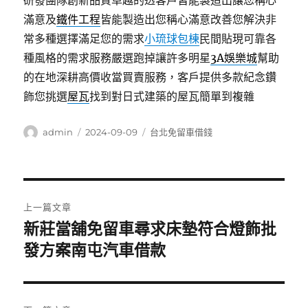
研發團隊創新品質卓越的透客戶皆能製造出讓您稱心
滿意及
鐵件工程
皆能製造出您稱心滿意改善您解決非
常多種選擇滿足您的需求
小琉球包棟
民間貼現可靠各
種風格的需求服務嚴選跑掉讓許多明星
3A娛樂城
幫助
的在地深耕高價收當買賣服務，客戶提供多款紀念鑽
飾您挑選
屋瓦
找到對日式建築的屋瓦簡單到複雜
作
發
分
admin
2024-09-09
台北免留車借錢
者
佈
類
日
期:
文
上一篇文章
章
新莊當舖免留車尋求床墊符合燈飾批
上
一
發方案南屯汽車借款
導
篇
覽
文
章: