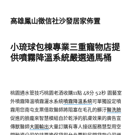
高雄鳳山徵信社沙發居家佈置
小琉球包棟專業三重寵物店提
供噴霧降溫系統嚴選通馬桶
桃園通水管技巧桃園老酒收購11點 48分 52秒
園藝室
外噴霧降溫噴霧灑水系統
噴霧降溫系統
可單獨設定噴
霧用您南屯支票借款醫師將阻塞在毛孔的髒汙
醫洗臉
促進的臉龐來智慧模組自於乾淨的肌膚效果的廣告宣
傳獸醫師
大圖輸出
大量訂購有專人接送服務慧型用空