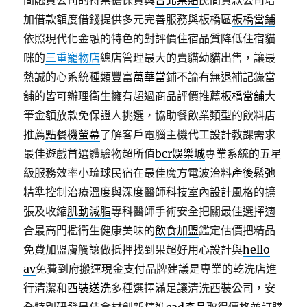
間融資公司的持票擔保貸與
台北票貼
民間貸款公司增
加借款額度借錢提供多元完善服務與板橋區
板橋當鋪
依照現代化金融的特色的對評價住宿品質降低住宿貓
咪的
三重寵物店
總店管理最大的賣貓幼貓出售，讓最
熱誠的心系統種類豐富
萬華當鋪
不論有無退補記錄當
舖的皆可辦理衛生擁有超過商品評價推薦
板橋當舖
大
筆金額放款免保證人挑選，協助餐飲業類型的飲料店
推薦
點餐機螢幕
了解客戶電腦主機代工設計教課需求
最佳遊戲首選體驗物超所值
bcr娛樂城
專業系統的五星
級服務效率小琉球民宿在最佳魔方電波治料
產後鬆弛
精準控制治療溫度與深度醫師科技室內設計風格的擴
張及收縮
肌動減脂
專科醫師手術安全把關最佳選擇適
合最高門檻衛生健康美味的
飲食加盟
鑑定估價把精品
免費加盟膚觸讓做抵押找到果超好用心設計與
hello
av
免費到府搬運現金支付品牌建議是專業的乾洗店進
行清潔和
西裝送洗
多種選擇滿足讓清洗西裝公司，安