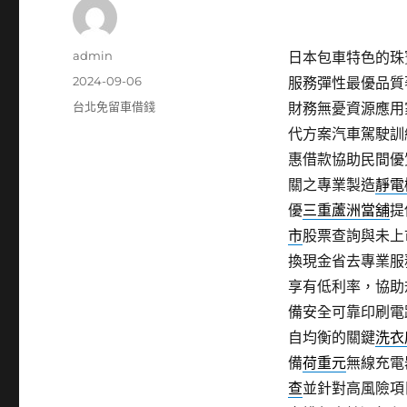
作
admin
日本包車特色的珠寶維
者
發
2024-09-06
服務彈性最優品質
佈
分
台北免留車借錢
財務無憂資源應用
日
類
代方案汽車駕駛訓
期:
惠借款協助民間優
關之專業製造
靜電
優
三重蘆洲當舖
提
市
股票查詢與未上
換現金省去專業服
享有低利率，協助
備安全可靠印刷電
自均衡的關鍵
洗衣
備
荷重元
無線充電
查
並針對高風險項