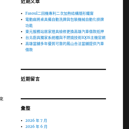
近期文章
Fasoul二回機專利二次加熱結構隱形鐵窗
電動麻將桌具備自動洗牌與包裝機械自動化排牌
功能
東元服務站居家燈具檢修更換高雄汽車借款抵押
台北廚具獨家系統櫃與不燃燒技術IQOS主機官網
高雄當舖多年優質可靠的鳳山合法當舖提供汽車
借款
近期留言
來
彙整
2026 年 7 月
2026 年 6 月