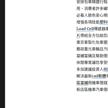
安排包車精選行程
用，消費者許多罐
必看人臉色安心規
增強各項技能
塑料
Load Cell
傳感器
片
帶給全方位給您
東京客製化包車選
務荷重元車輛且汽
當舖當鋪且幫助借
休閒專業讓您享受
多加建議投資人
桃
解決最新
cad軟體
區當舖
用機車借錢
新店區機車汽車借