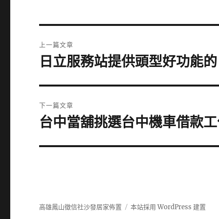
文
上一篇文章
章
日立服務站提供頭型好功能的
上
一
導
篇
覽
文
下一篇文章
章:
台中當舖挑選台中機車借款工
下
一
篇
文
章:
高雄鳳山徵信社沙發居家佈置
本站採用 WordPress 建置