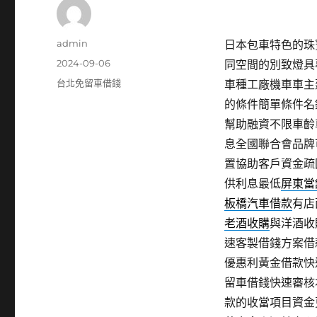
作
admin
日本包車特色的珠寶維
者
發
2024-09-06
同空間的別致燈具
佈
分
台北免留車借錢
車種工廠機車車主
日
類
的條件簡單條件名
期:
幫助融資不限車齡
息全國聯合會品牌
置協助客戶資金疏
供利息最低
屏東當
板橋汽車借款
有店
老酒收購
與洋酒收
速客製借錢方案借
優惠利黃金借款快
留車借錢快速審核
款的收當項目資金