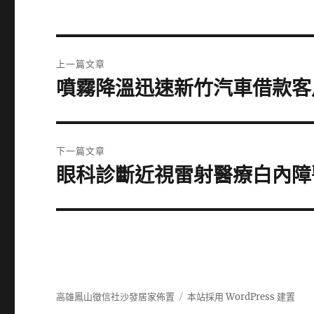
文
上一篇文章
章
噴霧降溫迅速新竹汽車借款客
上
一
導
篇
覽
文
下一篇文章
章:
眼科診斷近視雷射醫療白內障
下
一
篇
文
章:
高雄鳳山徵信社沙發居家佈置
本站採用 WordPress 建置