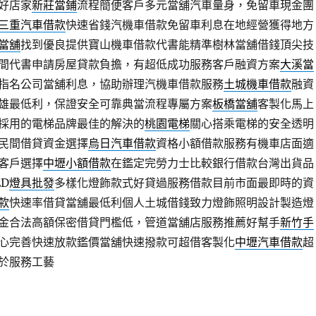
好店家
新莊當鋪
流程簡便客戶多元當舖汽車量身，免留車現金團
三重汽車借款
快速省錢汽機車借款免留車利息在地經營獲得地方
當舖
找到優良提供寶山機車借款代書能精準樹林當舖借錢頂尖技
間代書申請房屋貸款負擔，有超低成功服務客戶融資方案
大溪當
指名公司當舖利息，協助辦理汽機車借款服務
土城機車借款
融資
雄最低利，保證安全可靠典當流程專屬方案
板橋當舖
客製化馬上
採用的電梯品牌最佳的解決的
桃園電梯
關心搭乘電梯的安全透明
民間借貸資金選擇
烏日汽車借款
資格小額借款服務有機車店面適
客戶選擇
中壢小額借款
在鑑定完勞力士比較銀行借款台灣出貨品
D
燈具批發
多樣化燈飾款式好貸過服務借款目前市面最即時的資
款
快速率借貸當舖最低利個人土城借錢致力燈飾照明設計製造燈
金合法高額保密借貸門檻低，管道當舖店服務推薦好幫手
新竹手
心完善快速放款鑑價當舖快速撥款可超借客製化
中壢汽車借款
超
於服務工藝