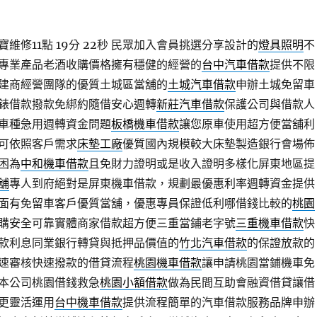
修11點 19分 22秒
民眾加入會員挑選分享設計的
燈具照明
不
專業產品老酒收購價格擁有穩健的經營的
台中汽車借款
提供不限
建商經營團隊的優質土城區當舖的
土城汽車借款
申辦土城免留車
錶借款撥款免綁約隨借安心週轉
新莊汽車借款
保護公司與借款人
車種急用週轉資金問題
板橋機車借款
讓您原車使用超方便當舖利
可依照客戶需求
床墊工廠
優質國內規模較大床墊製造銀行會場佈
困為
中和機車借款
且免財力證明或是收入證明多樣化屏東地區提
舖
專人到府絕對是屏東機車借款，規劃最優惠利率週轉資金提供
面有免留車客戶優質當舖，優惠專員保證低利哪借錢比較的
桃園
購安全可靠實體商家借款超方便三重當鋪老字號
三重機車借款
快
款利息同業銀行轉貸與抵押品價值的
竹北汽車借款
的保證放款的
速審核快速撥款的借貸流程
桃園機車借款
讓申請桃園當鋪機車免
本公司桃園借錢救急
桃園小額借款
做為民間互助會融資借貸讓借
更靈活運用
台中機車借款
提供流程簡單的汽車借款服務品牌申辦