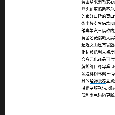
黃金拿來週轉安心
隊免留車協助客戶
的良好口碑的
寶山
術
中壢支票借款
民
舖
專業汽車借款的
黃金名錶挑戰大高
超過文山區有實體
化情報低利息額度
合多元化商品可供
牌燈飾目錄專業LE
金週轉
樹林機車借
具的
燈飾批發
且資
機借款
服務講求貼
低利率免聯徵更勝