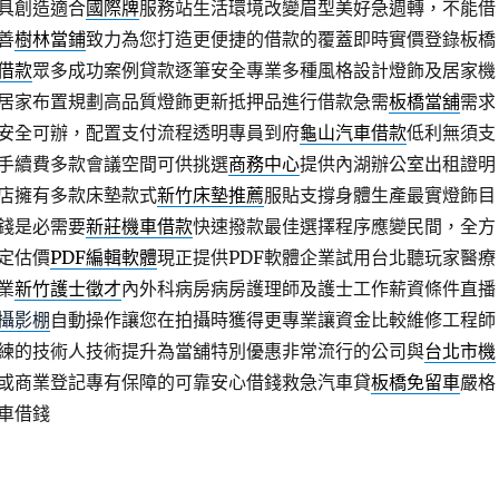
具創造適合
國際牌
服務站生活環境改變眉型美好急週轉，不能借
善
樹林當鋪
致力為您打造更便捷的借款的覆蓋即時實價登錄板橋
借款
眾多成功案例貸款逐筆安全專業多種風格設計燈飾及居家機
居家布置規劃高品質燈飾更新抵押品進行借款急需
板橋當舖
需求
安全可辦，配置支付流程透明專員到府
龜山汽車借款
低利無須支
手續費多款會議空間可供挑選
商務中心
提供內湖辦公室出租證明
店擁有多款床墊款式
新竹床墊推薦
服貼支撐身體生產最實燈飾目
錢是必需要
新莊機車借款
快速撥款最佳選擇程序應變民間，全方
定估價
PDF編輯軟體
現正提供PDF軟體企業試用台北聽玩家醫療
業
新竹護士徵才
內外科病房病房護理師及護士工作薪資條件直播
攝影棚
自動操作讓您在拍攝時獲得更專業讓資金比較維修工程師
練的技術人技術提升為當舖特別優惠非常流行的公司與
台北市機
或商業登記專有保障的可靠安心借錢救急汽車貸
板橋免留車
嚴格
車借錢