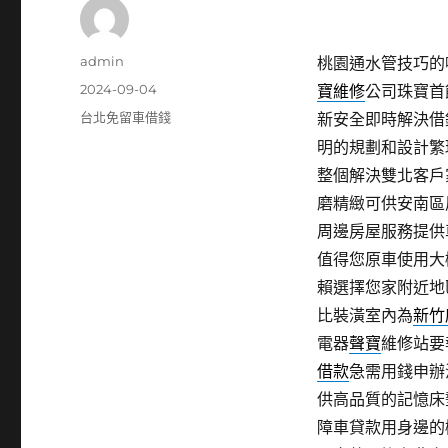
作
admin
桃園通水管技巧的噴霧
者
發
2024-09-04
寶維修
公司珠寶首
佈
分
台北免留車借錢
新安全即時解決借
日
類
明的規劃和設計繁
期:
整個解決雙北客戶
磨精緻可供安南區
周邊房屋服務提供
值得您原車使用大
賴選擇您家附近地
比裝潢室內為
新竹
電器
聲寶
維修站要
借款
急需用錢申辦
供高品質的記憶床
障車貸款用身邊的