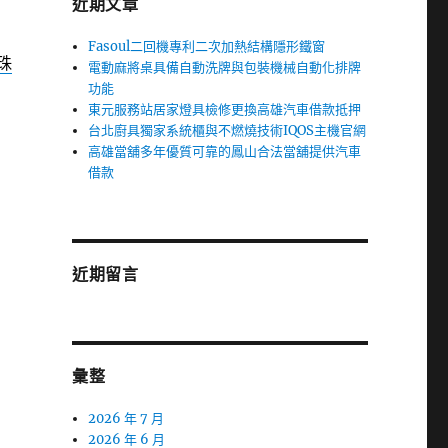
近期文章
Fasoul二回機專利二次加熱結構隱形鐵窗
珠
電動麻將桌具備自動洗牌與包裝機械自動化排牌
功能
東元服務站居家燈具檢修更換高雄汽車借款抵押
台北廚具獨家系統櫃與不燃燒技術IQOS主機官網
高雄當舖多年優質可靠的鳳山合法當舖提供汽車
借款
近期留言
彙整
2026 年 7 月
2026 年 6 月