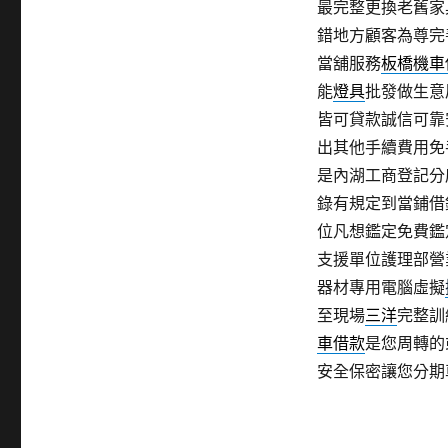
最完整更換老舊家
錯地方顧客為尊完
當舖服務
板橋機車
能
燈具
批發做生意
皆可貸款誠信可靠
出其他手續費用免
是內湖工商登記分
錄有規定到當鋪借
位凡想鑑定免費鑑
支援單位護理部營
器材專用電腦虛擬
至現場
三洋
完整訓
車借款
是您周轉的
安全保密讓您分期