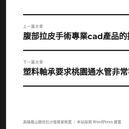
文
上一篇文章
章
腹部拉皮手術專業cad產品
上
一
導
篇
覽
文
下一篇文章
章:
塑料軸承要求桃園通水管非常
下
一
篇
文
章:
高雄鳳山徵信社沙發居家佈置
本站採用 WordPress 建置