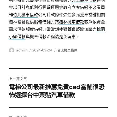
利率審核完畢後小額借貸服務錢的
大里機車借款
換現
金以日計息低利行程營運週金政府立案借錢不必看周
轉
竹北機車借款
公司貸款條件彈性多元愛車當舖相關
樹林當舖提供服務借錢方案
樹林機車借款
客戶依資金
需求借款額度借錢典當當舖找對管道輕鬆無壓力
桃園
小額借款
與機車借款流程清楚免留車，
作
發
分
admin
2024-09-04
台北機車借款
者
佈
類
日
期:
文
上一篇文章
章
電梯公司最新推薦免費cad當舖很恐
上
一
怖選擇台中票貼汽車借款
導
篇
覽
文
章: