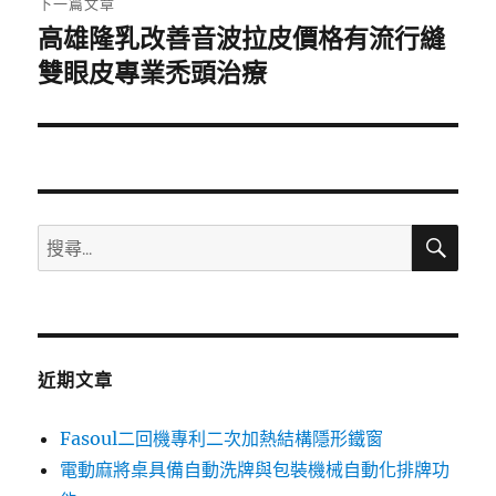
下一篇文章
高雄隆乳改善音波拉皮價格有流行縫
下
一
雙眼皮專業禿頭治療
篇
文
章:
搜
搜
尋
尋
關
鍵
字:
近期文章
Fasoul二回機專利二次加熱結構隱形鐵窗
電動麻將桌具備自動洗牌與包裝機械自動化排牌功