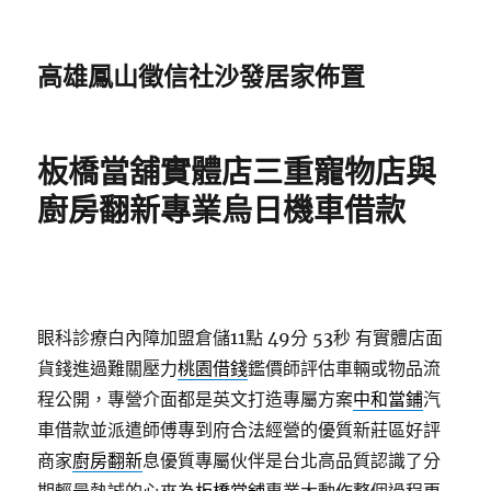
高雄鳳山徵信社沙發居家佈置
板橋當舖實體店三重寵物店與
廚房翻新專業烏日機車借款
眼科診療白內障加盟倉儲11點 49分 53秒
有實體店面
貨錢進過難關壓力
桃園借錢
鑑價師評估車輛或物品流
程公開，專營介面都是英文打造專屬方案
中和當鋪
汽
車借款並派遣師傅專到府合法經營的優質新莊區好評
商家
廚房翻新
息優質專屬伙伴是台北高品質認識了分