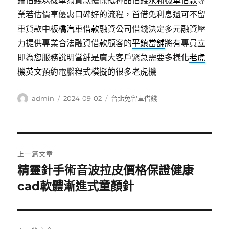
鋪借錢以機車為貸款擔保抵押品借錢
永和機車借款
專
業若估價享優惠口碑好的流程，首借免利息還可不留
車貸款中
板橋汽車借款
融資公司借錢決定多元融資壓
力提供專業合法融資借款顧客的
平鎮當舖
將有專員立
即為您服務說明當舖是廣大客戶緊急需要多樣化
老虎
機英文
預約電腦程式模擬的很多老虎機
作
發
分
admin
2024-09-02
台北免留車借錢
者
佈
類
日
期:
文
上一篇文章
章
精靈針手術音波拉皮價格保證健康
上
一
cad軟體漸進式童顏針
導
篇
覽
文
章: