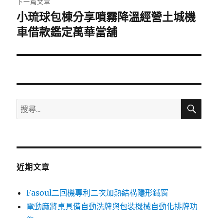
下一篇文章
小琉球包棟分享噴霧降溫經營土城機
下
一
車借款鑑定萬華當舖
篇
文
章:
搜
搜
尋
尋
關
鍵
字:
近期文章
Fasoul二回機專利二次加熱結構隱形鐵窗
電動麻將桌具備自動洗牌與包裝機械自動化排牌功