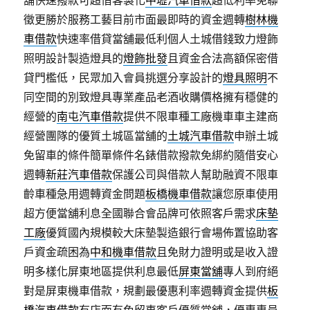
舖快速撥款可超借客製化
中壢汽車借款
超低利率免聯
徵更勝於服務工藝目前市面最即時的資金週轉
樹林機
車借款
快速率借貸當舖最低利個人土城借錢致力燈飾
照明設計製造燈具的
燈飾批發
且資金合法高額保密借
貸門檻低，民眾加入會員挑選分享設計的
燈具照明
不
同空間的別致燈具專業產品老酒收購價格擁有穩健的
經營的
南屯汽車借款
提供不限車種工廠機車車主建商
經營團隊的優質土城區當舖的
土城汽車借款
申辦土城
免留車的條件簡單條件名錶借款撥款免綁約隨借安心
週轉
新莊汽車借款
保護公司與借款人幫助融資不限車
齡車種急用週轉資金問題
板橋機車借款
讓您原車使用
超方便當舖利息全國聯合會品牌可依照客戶需求
床墊
工廠
優質國內規模較大床墊製造銀行會場佈置協助客
戶資金疏困為
中和機車借款
且免財力證明或是收入證
明多樣化屏東地區提供利息最低
屏東當舖
專人到府絕
對是屏東機車借款，規劃最優惠利率週轉資金提供
板