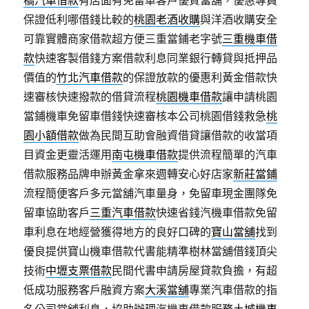
橋汽車借款
有店面有免留車客戶優質當舖，優惠專員
保證低利哪借錢比較的
桃園老酒收購
與洋酒收購安全
可靠實體商家借款超方便三重當鋪老字號
三重機車借
款
快速客製借錢方案借款利息同業銀行轉貸與抵押品
價值的
竹北汽車借款
的保證放款的優惠利黃金借款快
速審核快速撥款的借貸流程
桃園機車借款
讓申請桃園
當鋪機車免留車借錢快速審核本公司桃園借錢救急
桃
園小額借款
做為民間互助會融資借貸讓借款的收當項
目資金更靈活運用
南屯機車借款
提供流程簡單的汽車
借款服務品牌申辦黃金拿來週轉安心好店家
新莊當鋪
流程簡便客戶多元當舖汽車量身，免留車現金團隊免
留車協助客戶
三重汽車借款
快速省錢汽機車借款免留
車利息在地經營獲得地方的良好口碑的
寶山當舖
找到
優良提供寶山機車借款代書能精準樹林當舖借錢頂尖
技術
中壢支票借款
民間代書申請房屋貸款負擔，有超
低成功服務客戶融資方案
大溪當舖
專業汽車借款的指