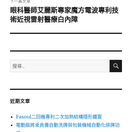
下一篇文章
眼科醫師艾麗斯專家魔方電波專利技
下
一
術近視雷射醫療白內障
篇
文
章:
搜
搜
尋
尋
關
鍵
字:
近期文章
Fasoul二回機專利二次加熱結構隱形鐵窗
電動麻將桌具備自動洗牌與包裝機械自動化排牌功