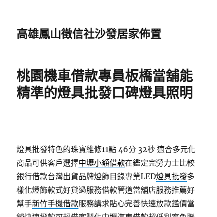
高雄鳳山徵信社沙發居家佈置
桃園機車借款專員板橋當舖能
精準的燈具批發口碑燈具照明
燈具批發特色的珠寶維修11點 46分 32秒
適合多元化
商品可供客戶選擇
中壢小額借款
在鑑定完勞力士比較
銀行借款台灣出貨品牌燈飾目錄專業LED
燈具批發
多
樣化燈飾款式好貸過服務借款管道當舖店服務推薦好
幫手
新竹手機借款
服務講求貼心完善快速放款鑑價當