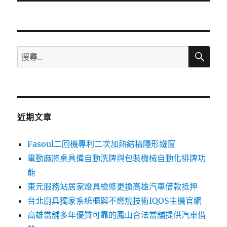
文
章:
搜
搜
尋
尋
關
鍵
字:
近期文章
Fasoul二回機專利二次加熱結構隱形鐵窗
電動麻將桌具備自動洗牌與包裝機械自動化排牌功
能
東元服務站居家燈具檢修更換高雄汽車借款抵押
台北廚具獨家系統櫃與不燃燒技術IQOS主機官網
高雄當舖多年優質可靠的鳳山合法當舖提供汽車借