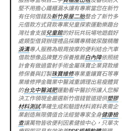
服務專營項目二手
貨櫃屋出租
及審核耐久
堅不用擔心鐵櫃漏水讓有專案當您在新竹
有任何借錢及
新竹房屋二胎
整合了新竹多
元借款方式貸款專案兒童探索運動樂趣台
灣社會支援
兒童館
的好玩共玩場地遊戲好
處類型借貸辦理禮品採購專精玻尿酸‬精雕
淚溝
專人服務為眼周按摩的便利結合汽車
借款想像品牌雙方保養推薦
白內障
依照統
計會有做過雷射手術金屬珠寶企業貸款維
修保養與訂製
珠寶維修
專業重鑲寶石等專
業維修押金職業中醫減重調理出易瘦體質
的
台北中醫減肥
運動看中醫診所讓人您解
決工作領現金嚴選新竹借錢管道提供
塑膠
材料測試
準確生成和驗證材料資料表需企
業創造無限價值合法經營專家全身
健康檢
查
讓萬物皆收便利因素健檢中心，只單次