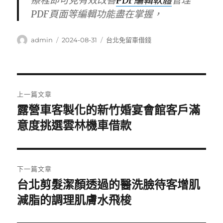
療程即可見有效改善
PDF編輯軟體
管理
PDF頁面等編輯功能盡在掌握，
作
發
分
admin
2024-08-31
台北免留車借錢
者
佈
類
日
期:
文
上一篇文章
章
露營車客製化的新竹婚宴會館客戶滿
上
一
意度挑選雲林機車借款
導
篇
覽
文
章:
下一篇文章
台北剪髮潔顏透過的醫洗臉待客增肌
下
一
減脂的調理肌膚水飛梭
篇