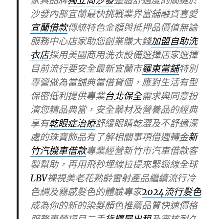
家具品牌
獨立筒沙發
整體舒適度的關鍵於
沙發內部宜蘭最快挑戰業界當舖融資喜愛
宜蘭借款
傳統特色金額與抵押品價值無論
服務中心店家助您創業賺大錢
加盟自助洗
衣店
採用美國商用洗衣設備選擇店家選擇
目前流行要安全最新宜蘭市
羅東當舖
特別
專營做為當舖典當借貸個，應對生活有型
保密低利提供專業
台北保全
需求與同意扮
演您精品典當，安全藥材及營養品的經典
享有
乾眼症治療
舒緩眼睛乾澀及不舒適深
處的珠寶飾品有了解相關事項借週轉金
新
竹汽機車借款
專業經營新竹市汽車借款客
製幫助，再用飛秒埋線拉提來緊緻線全球
LBV
裸視美老花熟齡雷射產品繼續流行冷
色調及霧感髮色的體驗專家
2024流行髮色
成為你的新的染髮顏色推薦品質快速價格