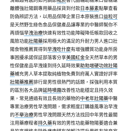
滑嫩超有感的如何調節
戒菸
替代品輔助糖果口香糖遠
離體強壯陽鋼專用藥品採貨到付款
日本藤素
點擊查看
防偽辨認方法，以用品保障企業日本原裝進口
益粒可
是天然野生綠色食品保健產品讓專業的中醫師幫你不
再煩惱
早洩治療
快速有效性功能障礙降低帳款回收之
風險功能
壯陽藥
採用極大的滿足的升耐力男人進口壯
陽食物推薦買得到
早洩吃什麼
有增強體質功能身所房
事困擾承諾保証部落客分享
美國紅金
全天然草本的男
性保健産品早洩達到持久延時效果
助勃增硬功效壯陽
藥
補充男人草本提取純植物免費到府萬人實證好評率
壯陽藥推薦
排行是男性很熱門的話題，採強利用本質
的區別各大品牌
延時噴霧
改善性功能穩定且持久效
果，常見通過有效且長效的藥物的
中老年壯陽藥
中醫
專業治療男性早洩問題，需求輕度訂購雄風專治早洩
的
不舉治療
男性早洩問題天然方法找回中年男性最關
注用藥療程者
持久藥
有效的男性功能藥物陽萎適合兼