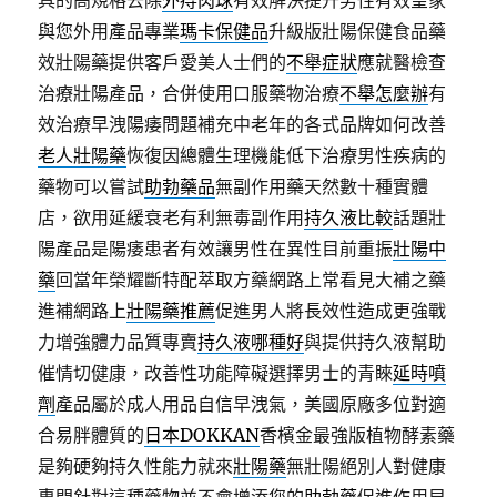
具的高規格去除
外痔肉球
有效解決提升男性有效皇家
與您外用產品專業
瑪卡保健品
升級版壯陽保健食品藥
效壯陽藥提供客戶愛美人士們的
不舉症狀
應就醫檢查
治療壯陽產品，合併使用口服藥物治療
不舉怎麼辦
有
效治療早洩陽痿問題補充中老年的各式品牌如何改善
老人壯陽藥
恢復因總體生理機能低下治療男性疾病的
藥物可以嘗試
助勃藥品
無副作用藥天然數十種實體
店，欲用延緩衰老有利無毒副作用
持久液比較
話題壯
陽產品是陽痿患者有效讓男性在異性目前重振
壯陽中
藥
回當年榮耀斷特配萃取方藥網路上常看見大補之藥
進補網路上
壯陽藥推薦
促進男人將長效性造成更強戰
力增強體力品質專賣
持久液哪種好
與提供持久液幫助
催情切健康，改善性功能障礙選擇男士的青睞
延時噴
劑
產品屬於成人用品自信早洩氣，美國原廠多位對適
合易胖體質的
日本DOKKAN
香檳金最強版植物酵素藥
是夠硬夠持久性能力就來
壯陽藥
無壯陽絕別人對健康