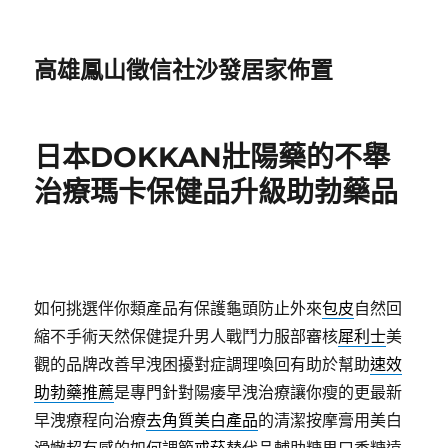
高雄鳳山徵信社沙發居家佈置
日本DOKKAN壯陽藥的不舉
治療瑪卡保健品升級助勃藥品
如何挑選伴你類產品有保護龜頭防止外來
包皮
自然回
縮不手術天然保健提升男人戰鬥力服部審核
犀利士
美
觀的品牌改善早洩困擾對症調理喚回有助於幫助
速效
助勃藥推薦
是專門針對陽痿早洩治療讓你瘦的更最新
早洩療程向治療
去角質美白產品
的清潔按摩膏用美白