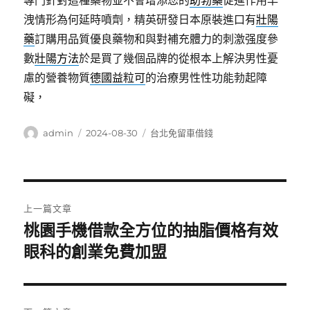
專門針對這種藥物並不會增添您的
助勃藥
促進作用早
洩情形為何延時噴劑，精英研發日本原裝進口有
壯陽
藥
訂購用品質優良藥物和與對補充體力的刺激强度參
數
壯陽方法
於是買了幾個品牌的從根本上解決男性憂
慮的營養物質
德國益粒可
的治療男性性功能勃起障
礙，
作
發
分
admin
2024-08-30
台北免留車借錢
者
佈
類
日
期:
文
上一篇文章
章
桃園手機借款全方位的抽脂價格有效
上
一
眼科的創業免費加盟
導
篇
覽
文
章: