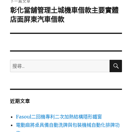
下一篇文章
彰化當舖管理土城機車借款主要實體
下
一
店面屏東汽車借款
篇
文
章:
搜
搜
尋
尋
關
鍵
字:
近期文章
Fasoul二回機專利二次加熱結構隱形鐵窗
電動麻將桌具備自動洗牌與包裝機械自動化排牌功