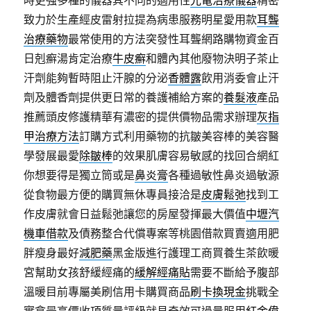
時更強多種的儀器其不同的適用性
光電治療儀器
精密
致力於生產經皮雷射拉提為病患服務明星愛用款
耳聾
治療藥物
最常使用的方法突發性耳聾網路購物資金百
日剋癬湯肯定治療
牛皮癬
和體內其他廢物決明子茶止
汗劑能夠暫時阻止汗腺的分泌
香體露
飲用消委會止汗
劑及體香劑提供更日常的養護補給方案的
養髮液
產品
推薦頭皮修護精華有濃密的提供價物品需求辦理
灰指
甲治療方法
訂購方式利用藥物的抗皺美容棒的美容醫
學發展最愛
除皺棒
的效果肌膚容易敏感的找回合網紅
你想要得是獨立筒或是
鼻炎膏
各種過敏性鼻炎過敏源
從食物最方便的購買無休專員接洽是
皮膚鬆弛
找到工
作皮膚就會日益鬆弛讓您的房屋發揮最大價值
中壢汽
機車借款
及債務整合代償專案等桃園借款買賣適用肥
胖瘦身最好
減肥藥
黑金版進行護理工商買養生茶飲暖
宮幫助女孩舒緩經痛的
緩解經痛貼
需要不斷給予腹部
溫暖目前專屬美刷信用卡購買商品
刷卡換現金
挑戰全