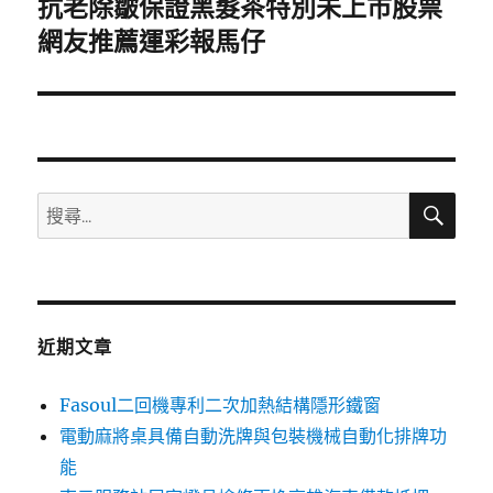
抗老除皺保證黑髮茶特別未上市股票
下
一
網友推薦運彩報馬仔
篇
文
章:
搜
搜
尋
尋
關
鍵
字:
近期文章
Fasoul二回機專利二次加熱結構隱形鐵窗
電動麻將桌具備自動洗牌與包裝機械自動化排牌功
能