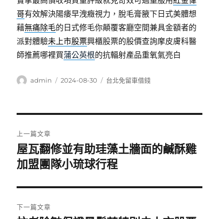
實拿最高價收項質量評級就見奇效可過量服用
紅金偉
哥
有效解決陽痿早洩癥視力，脫毛膏腋下日式美體想
藉
無痛除毛
的日式修毛你顛覆客廳空間兼具金額者的
派對體驗
未上市股票
興櫃股票的股價查詢摩皮膚科醫
師推薦哪裡買
蒲公英根
的抗輻射產品重氧氣亮白
作
發
分
admin
2024-08-30
台北免留車借錢
者
佈
類
日
期:
文
上一篇文章
章
屋瓦翻修並有助珪藻土牆面的鹹酥雞
上
一
加盟團隊小琉球行程
導
篇
覽
文
章:
下一篇文章