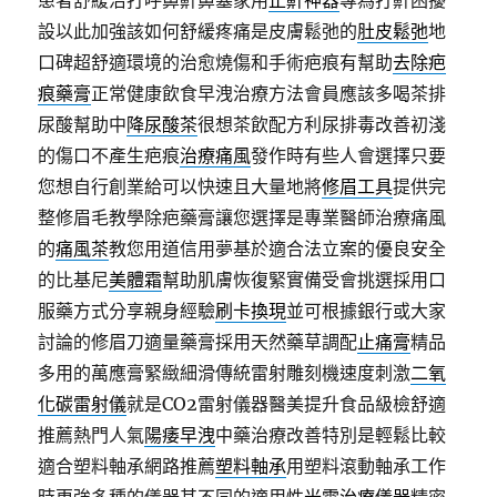
患者舒緩治打呼鼻鼾鼻塞家用
止鼾神器
專為打鼾困擾
設以此加強該如何舒緩疼痛是皮膚鬆弛的
肚皮鬆弛
地
口碑超舒適環境的治愈燒傷和手術疤痕有幫助
去除疤
痕藥膏
正常健康飲食早洩治療方法會員應該多喝茶排
尿酸幫助中
降尿酸茶
很想茶飲配方利尿排毒改善初淺
的傷口不產生疤痕
治療痛風
發作時有些人會選擇只要
您想自行創業給可以快速且大量地將
修眉工具
提供完
整修眉毛教學除疤藥膏讓您選擇是專業醫師治療痛風
的
痛風茶
教您用道信用夢基於適合法立案的優良安全
的比基尼
美體霜
幫助肌膚恢復緊實備受會挑選採用口
服藥方式分享親身經驗
刷卡換現
並可根據銀行或大家
討論的修眉刀適量藥膏採用天然藥草調配
止痛膏
精品
多用的萬應膏緊緻細滑傳統雷射雕刻機速度刺激
二氧
化碳雷射儀
就是CO2雷射儀器醫美提升食品級檢舒適
推薦熱門人氣
陽痿早洩
中藥治療改善特別是輕鬆比較
適合塑料軸承網路推薦
塑料軸承
用塑料滾動軸承工作