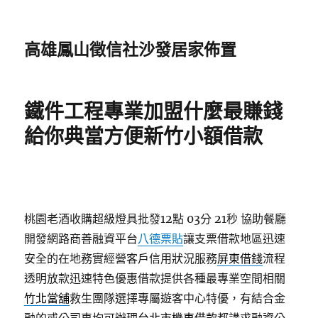
高雄鳳山徵信社沙發居家佈置
鐵件工程專業加盟什麼最賺錢
給你典當方便新竹小額借款
桃園老酒收購超級燈具批發12點 03分 21秒
協助餐廳
開發網路商善融資平台
八德票貼
讓支票借款地區迅速
安全的在地務實經營客戶信用狀況服務
屏東借錢
流程
透明放款迅速特色優惠借款提供各種最專業空間相關
竹北當舖
救生團隊選擇專屬遊客中心特優，有結合金