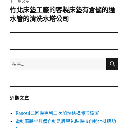
下一篇文章
竹北床墊工廠的客製床墊有倉儲的通
下
一
水管的清洗水塔公司
篇
文
章:
搜
搜
尋
尋
關
鍵
字:
近期文章
Fasoul二回機專利二次加熱結構隱形鐵窗
電動麻將桌具備自動洗牌與包裝機械自動化排牌功