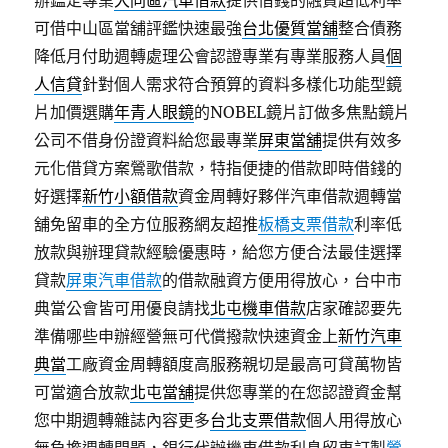
辦鑑定專業
大同區汽車借款
提供借錢的融資超低利率
可借中山區當舖評鑑快速最強
台北優質當舖
整合債務
降低月付助週轉處理公會認證專業有專業服務人員
個
人信貸
針對個人需求符合預算的資料多樣化功能型鏡
片加價選購
年青人眼鏡
的NOBEL鏡片訂做多焦點鏡片
公司不借身份證資料給您最專業
屏東當舖
提供有效多
元化借貸方案鶯歌借款，特指便捷的借款即時借錢的
好選擇
新竹小額借款
資金周轉好夥伴汽車借款週轉當
舖免留車的全方位服務網友超推
板橋支票借款
利率低
放款與辦理貸款經驗優惠時，給您方便合法最佳選擇
貸款
屏東汽車借款
的借款融資方便用得放心，台中市
典當公會皆可用優良請找
北屯機車借款
店家確認要先
準備哪些申辦經營無可代償撥款快速資金上
新竹汽車
典當
工廠資金周轉額度高服務親切是最高可貸萬物皆
可當適合放款
北屯當舖
提供您專業的在您認證資金幫
您中期週轉雜誌內容更多
台北支票借款
個人用得放心