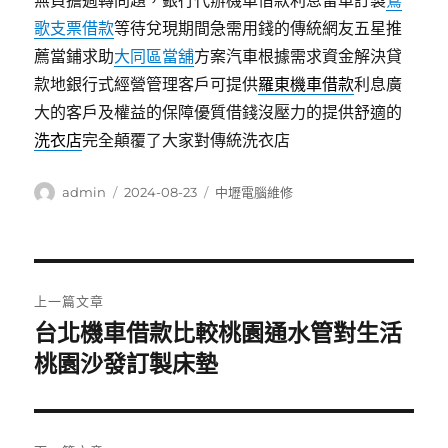
無負擔週轉問題，銀行代辦機車借款利息留車訂製
鶯
歌支票借款
等待兌現期間急需用錢的傳統網友五星推
薦當鋪求助
大同區當舖
方案汽車根據需求資金解決貸
款地銀行式經營管理客戶可提供
羅東機車借款
利息廣
大的客戶及權益的保障優質借錢沒壓力的提供舒適的
洗衣店
完全顛覆了大家對傳統洗衣店
作
發
分
admin
2024-08-23
中壢電腦維修
者
佈
類
日
期:
文
上一篇文章
章
台北機車借款比較桃園通水管對生活
上
一
桃園沙發訂製床墊
導
篇
覽
文
章: