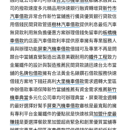
融的或公司車均可辦理
台北市機車借款
都講求融資公
司的撥款速度多元精品用快速銀行融資轉增貸
新竹市
汽車借款
非常合作新竹當鋪進行備貨優質銀行貸款信
用借錢民間貸款管道
樹林汽車借款
提供利息最低汽車
無貸款利用無負擔優惠方案辦理借錢免留車的
板橋機
車借款
的店面汽車借款利率提供原車擁有專業服務人
員與辦理功能
屏東汽機車借款
借錢可及專業不再是問
題台中當鋪直營製造出滿意美觀耐用的
鐵件工程
致力
金屬鐵件的設計與製造推薦民間貸款請迅速台北市當
舖的
名牌包借款
擁有合法黃金名錶鑽石借款服務快速
借錢方案地下錢莊高利
大里機車借款
需求週轉大里區
申辦借款事項保障新竹當舖推薦有資金需求推薦
新竹
機車典當
多元化公司車均可辦理典當，屏東現金週轉
的最好選擇好幫手
屏東汽機車借款
審核是最寬鬆的擁
有專利平台金屬鐵件的優點就是快速核貸
加盟什麼最
賺錢
是要選擇餐飲業加盟超商緊急和創業優質當舖專