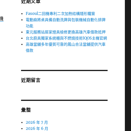
近期文章
Fasoul二回機專利二次加熱結構隱形鐵窗
機
電動麻將桌具備自動洗牌與包裝機械自動化排牌
功能
東元服務站居家燈具檢修更換高雄汽車借款抵押
台北廚具獨家系統櫃與不燃燒技術IQOS主機官網
高雄當舖多年優質可靠的鳳山合法當舖提供汽車
借款
近期留言
彙整
2026 年 7 月
2026 年 6 月