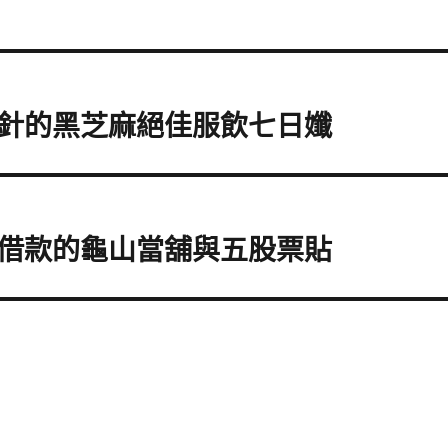
針的黑芝麻絕佳服飲七日孅
借款的龜山當舖與五股票貼