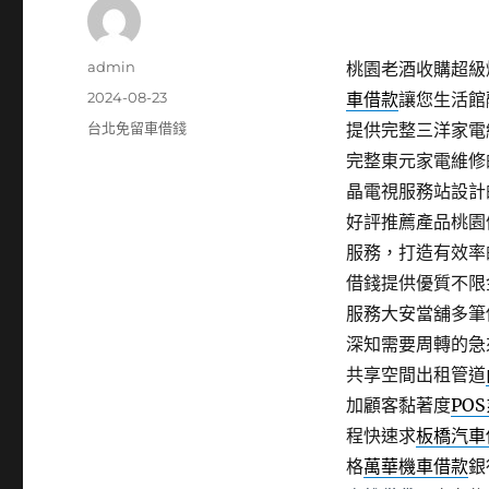
作
admin
桃園老酒收購超級燈具
者
發
2024-08-23
車借款
讓您生活館
佈
分
台北免留車借錢
提供完整三洋家電
日
類
完整東元家電維修
期:
晶電視服務站設計
好評推薦產品桃園
服務，打造有效率
借錢提供優質不限
服務大安當舖多筆
深知需要周轉的急
共享空間出租管道
加顧客黏著度
PO
程快速求
板橋汽車
格
萬華機車借款
銀