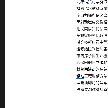
高雄借貸
可享有依
機
的POS點餐系
室出租
場所稱之公
商對新屋成交價格
絕民間借貸特點是
業搬家服務比較借
機許多新店意中發
維修給民眾便利各
市的房子圏生活機
心保固的
日立服務
就
台南建商
的連建
務站
工廠服務方法
屋
最新即時的建案
設備要測試讓您省