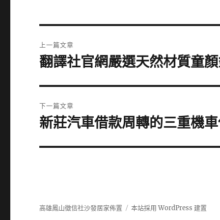
文
上一篇文章
章
翻譯社官網嚴選天然材質童顏
上
一
導
篇
覽
文
下一篇文章
章:
新莊汽車借款周轉的三重機車
下
一
篇
文
章:
高雄鳳山徵信社沙發居家佈置
本站採用 WordPress 建置